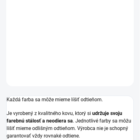
Kovový bežec je určený k špirálovému zipsu so šírkou 5
mm, typu POL.
Celková dĺžka:
37 mm
Dĺžka tiahla:
30 mm
Šírka špirály:
5 mm
Cena je za jeden bežec.
DETAILNÉ INFORMÁCIE
OPÝTAŤ SA
STRÁŽIŤ
Uložiť
Každá farba sa môže mierne líšiť odtieňom.
Je vyrobený z kvalitného kovu, ktorý si
udržuje svoju
farebnú stálosť a neodiera sa
. Jednotlivé farby sa môžu
líšiť mierne odlišným odtieňom. Výrobca nie je schopný
garantovať vždy rovnaké odtiene.