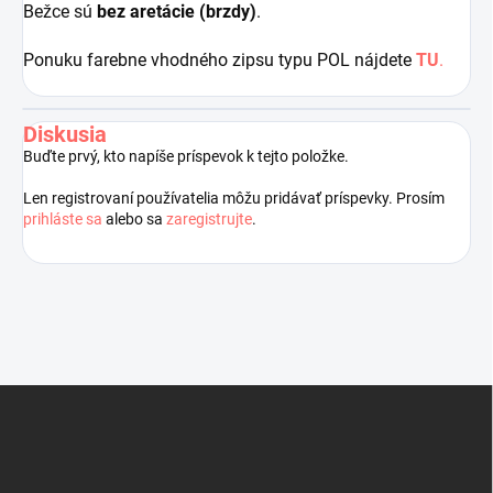
Bežce sú
bez aretácie (brzdy)
.
Ponuku farebne vhodného zipsu typu POL nájdete
TU
.
Diskusia
Buďte prvý, kto napíše príspevok k tejto položke.
Len registrovaní používatelia môžu pridávať príspevky. Prosím
prihláste sa
alebo sa
zaregistrujte
.
Z
á
p
ä