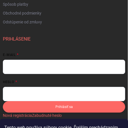
Spôsob platby
Obchodné podmienky
Odstúpenie od zmluvy
PRIHLÁSENIE
E-MAIL
HESLO
Prihlásiť sa
Nová registrácia
Zabudnuté heslo
Tento web používa súbory cookie. Ďalším prechádzaním