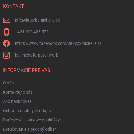
t
i
KONTAKT
e
info
@
latkybymichelle.sk
+421 905 428 575
https://www.facebook.com/latkybymichelle.sk
by_michelle_patchwork
INFORMÁCIE PRE VÁS
O nás
Kontaktujte nás
Ako nakupovať
Ochrana osobných údajov
Darčekové a zľavové poukážky
Doručovanie a osobný odber