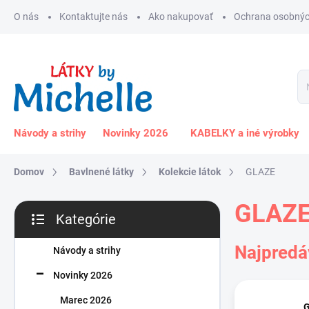
Prejsť
O nás
Kontaktujte nás
Ako nakupovať
Ochrana osobnýc
na
obsah
Návody a strihy
Novinky 2026
KABELKY a iné výrobky
Domov
Bavlnené látky
Kolekcie látok
GLAZE
B
GLAZ
Kategórie
o
Preskočiť
č
kategórie
Najpredá
n
Návody a strihy
ý
Novinky 2026
p
a
Marec 2026
G