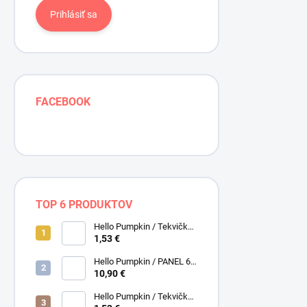
Prihlásiť sa
FACEBOOK
TOP 6 PRODUKTOV
Hello Pumpkin / Tekvičky /
Smotanová / Cream /
1,53 €
Henry Glass
Hello Pumpkin / PANEL 6
obrázkov / Henry Glass
10,90 €
Hello Pumpkin / Tekvičky /