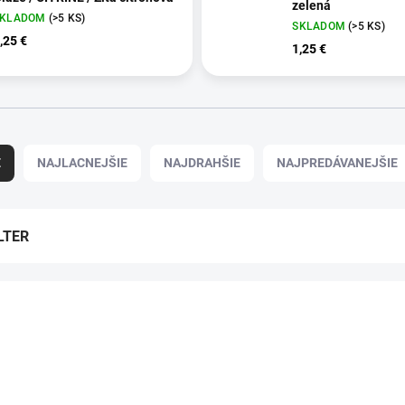
zelená
SKLADOM
(>5 KS)
SKLADOM
(>5 KS)
,25 €
1,25 €
E
NAJLACNEJŠIE
NAJDRAHŠIE
NAJPREDÁVANEJŠIE
LTER