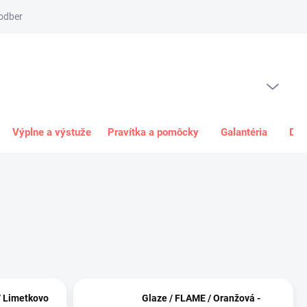
odber
Spôsob platby
Obchodné podmienky
Odstúpenie od 
PRÁZDNY KOŠÍK
NÁKUPNÝ
KOŠÍK
Výplne a výstuže
Pravítka a pomôcky
Galantéria
Dar
/ Limetkovo
Glaze / FLAME / Oranžová -