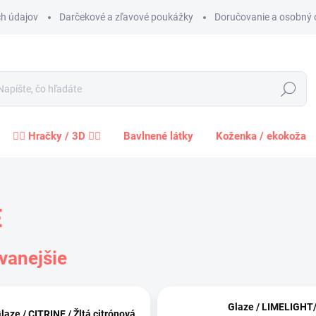
h údajov
Darčekové a zľavové poukážky
Doručovanie a osobný 
Hľadať
🧍‍♀️ Hračky / 3D 🧍‍♂️
Bavlnené látky
Koženka / ekokoža
E
vanejšie
Glaze / LIMELIGHT
laze / CITRINE / Žltá citrónová