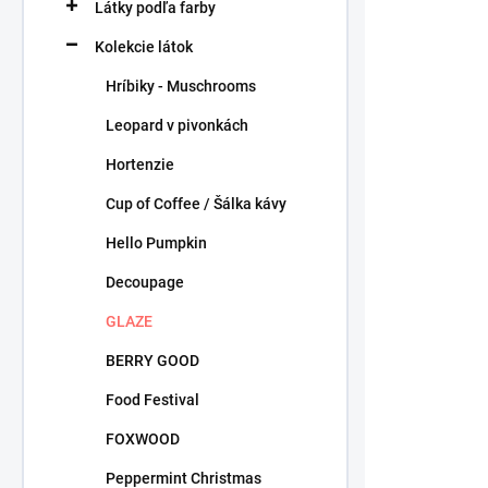
r
o
Látky podľa farby
o
v
Kolekcie látok
d
u
Hríbiky - Muschrooms
k
t
Leopard v pivonkách
o
Hortenzie
v
Cup of Coffee / Šálka kávy
Hello Pumpkin
Decoupage
Glaze / AR
GLAZE
artičoková
BERRY GOOD
1,25 €
/ ks
Food Festival
1,02 € bez DP
FOXWOOD
Peppermint Christmas