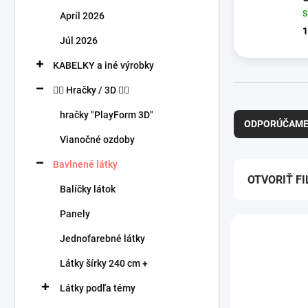
n
Apríl 2026
e
1
l
Júl 2026
KABELKY a iné výrobky
🧍‍♀️ Hračky / 3D 🧍‍♂️
R
hračky "PlayForm 3D"
a
ODPORÚČAM
d
Vianočné ozdoby
e
n
Bavlnené látky
i
OTVORIŤ FI
Balíčky látok
e
p
Panely
V
r
ý
o
Jednofarebné látky
p
d
Látky šírky 240 cm +
i
u
s
k
Látky podľa témy
p
t