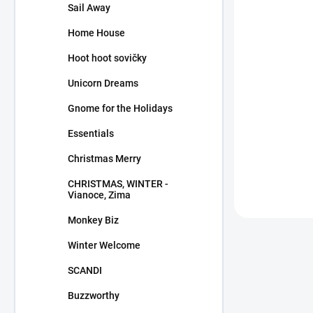
Sail Away
Home House
Glaze / LI
Hoot hoot sovičky
zelená
Unicorn Dreams
1,25 €
/ ks
1,02 € bez DP
Gnome for the Holidays
Essentials
Christmas Merry
CHRISTMAS, WINTER -
Vianoce, Zima
Monkey Biz
Winter Welcome
SCANDI
Buzzworthy