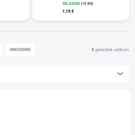
SKLADOM
(>5 KS)
1,15 €
5
položiek celkom
ABECEDNE