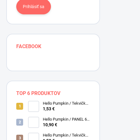
Prihlásiť sa
FACEBOOK
TOP 6 PRODUKTOV
Hello Pumpkin / Tekvičky /
Smotanová / Cream /
1,53 €
Henry Glass
Hello Pumpkin / PANEL 6
obrázkov / Henry Glass
10,90 €
Hello Pumpkin / Tekvičky /