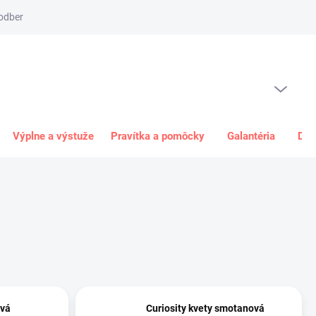
odber
Spôsob platby
Obchodné podmienky
Odstúpenie od 
PRÁZDNY KOŠÍK
NÁKUPNÝ
KOŠÍK
Výplne a výstuže
Pravítka a pomôcky
Galantéria
Dar
ová
Curiosity kvety smotanová