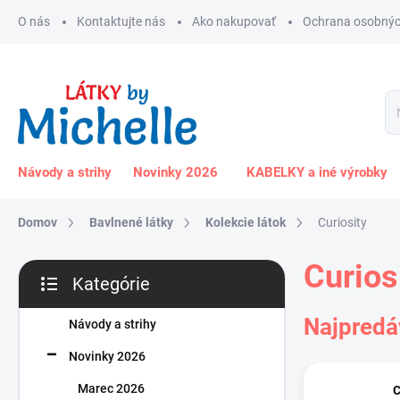
Prejsť
O nás
Kontaktujte nás
Ako nakupovať
Ochrana osobnýc
na
obsah
Návody a strihy
Novinky 2026
KABELKY a iné výrobky
Domov
Bavlnené látky
Kolekcie látok
Curiosity
B
Curios
Kategórie
o
Preskočiť
č
kategórie
Najpredá
n
Návody a strihy
ý
Novinky 2026
p
a
Marec 2026
C