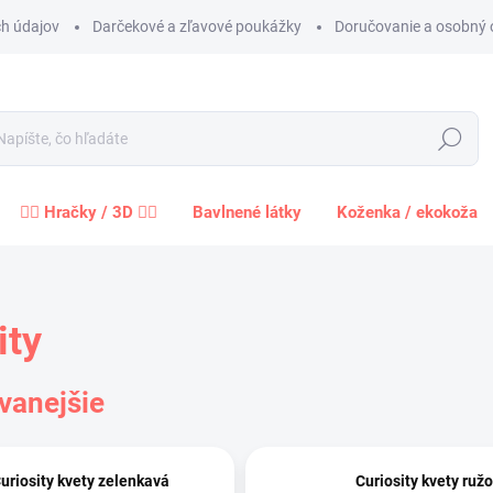
h údajov
Darčekové a zľavové poukážky
Doručovanie a osobný 
Hľadať
🧍‍♀️ Hračky / 3D 🧍‍♂️
Bavlnené látky
Koženka / ekokoža
ity
vanejšie
uriosity kvety zelenkavá
Curiosity kvety ruž