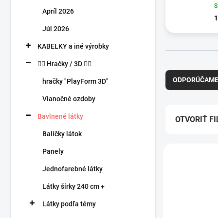
n
Apríl 2026
e
1
l
Júl 2026
KABELKY a iné výrobky
R
🧍‍♀️ Hračky / 3D 🧍‍♂️
a
ODPORÚČAM
hračky "PlayForm 3D"
d
e
Vianočné ozdoby
n
Bavlnené látky
i
OTVORIŤ FI
e
Balíčky látok
p
V
r
Panely
ý
o
p
Jednofarebné látky
d
i
u
Látky šírky 240 cm +
s
k
p
t
Látky podľa témy
r
o