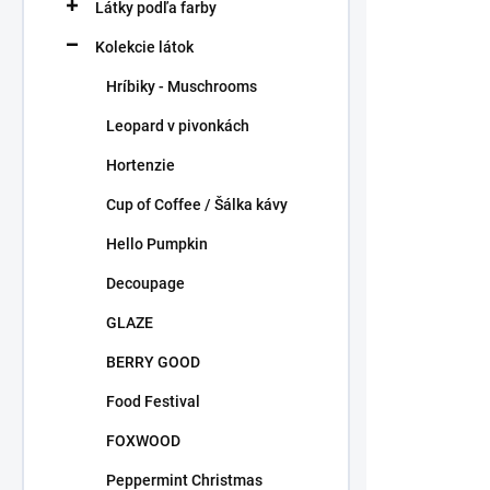
Látky podľa farby
o
v
d
Kolekcie látok
u
k
Hríbiky - Muschrooms
t
Leopard v pivonkách
o
v
Hortenzie
Cup of Coffee / Šálka kávy
Hello Pumpkin
Decoupage
Curiosity k
GLAZE
1,15 €
/ ks
BERRY GOOD
0,93 € bez DP
Food Festival
FOXWOOD
Peppermint Christmas