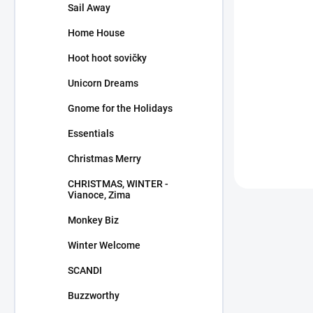
Sail Away
Curiosity s
Home House
1,15 €
Hoot hoot sovičky
/ ks
0,93 € bez DP
Unicorn Dreams
Gnome for the Holidays
Essentials
Christmas Merry
CHRISTMAS, WINTER -
Vianoce, Zima
Monkey Biz
Winter Welcome
SCANDI
Buzzworthy