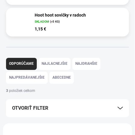
Hoot hoot sovičky v radoch
SKLADOM
(>5 KS)
1,15 €
R
a
ODPORÚČAME
NAJLACNEJŠIE
NAJDRAHŠIE
d
e
NAJPREDÁVANEJŠIE
ABECEDNE
n
i
3
položiek celkom
e
p
OTVORIŤ FILTER
r
o
d
V
u
ý