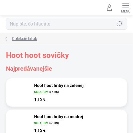
Prejsť
na
obsah
Hľadať
Kolekcie látok
Hoot hoot sovičky
Najpredávanejšie
Hoot hoot hríby na zelenej
SKLADOM
(>5 KS)
1,15 €
Hoot hoot hríby na modrej
SKLADOM
(>5 KS)
1,15 €