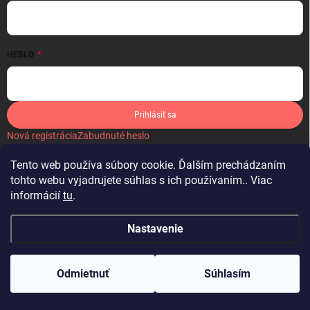
HESLO
Prihlásiť sa
Nová registrácia
Zabudnuté heslo
Tento web používa súbory cookie. Ďalším prechádzaním
tohto webu vyjadrujete súhlas s ich používaním.. Viac
informácií
tu
.
IKONA
Nastavenie
Copyright 2026
Látky by Michelle
. Všetky práva vyhradené.
Upraviť
nastavenie cookies
Odmietnuť
Súhlasím
Vytvoril Shoptet