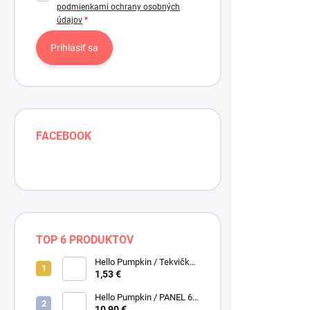
podmienkami ochrany osobných
16,10 € bez D
údajov
Prihlásiť sa
FACEBOOK
TOP 6 PRODUKTOV
Hello Pumpkin / Tekvičky /
Smotanová / Cream /
1,53 €
Henry Glass
Hello Pumpkin / PANEL 6
obrázkov / Henry Glass
10,90 €