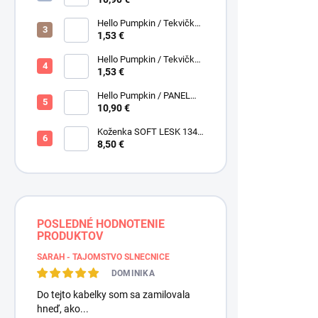
Hello Pumpkin / Tekvičky /
Hnedá tmavá / Brown /
1,53 €
Henry Glass
Hello Pumpkin / Tekvičky -
Oriešky / Taupe / Hnedá /
1,53 €
Henry Glass
Hello Pumpkin / PANEL
veľký / Henry Glass
10,90 €
Krajčírsky
Koženka SOFT LESK 134
Magnetic, f
ZLATOBYĽ, žltá - zlatá,
8,50 €
4,50 €
/ ks
3,66 € bez DP
POSLEDNÉ HODNOTENIE
PRODUKTOV
SARAH - TAJOMSTVO SLNEČNICE
DOMINIKA
Do tejto kabelky som sa zamilovala
hneď, ako...