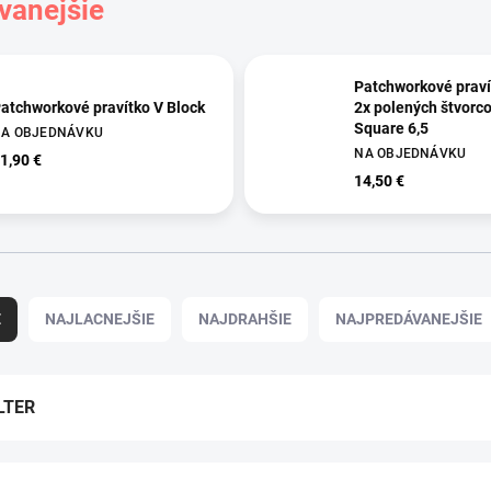
vanejšie
Patchworkové pravít
atchworkové pravítko V Block
2x polených štvorco
Square 6,5
A OBJEDNÁVKU
NA OBJEDNÁVKU
1,90 €
14,50 €
E
NAJLACNEJŠIE
NAJDRAHŠIE
NAJPREDÁVANEJŠIE
LTER
TIP