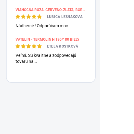
VIANOČNÁ RUŽA, ČERVENO-ZLATÁ, BORDÚROVÉ PÁSY
LUBICA LESNAKOVA
Nádherné ! Odporúčam moc
VATELIN - TERMOLIN N 180/180 BIELY
ETELA KOSTKOVÁ
Veľmi. Sú kvalitne a zodpovedajú
tovaru na...
Magnetický
12 €
/ ks