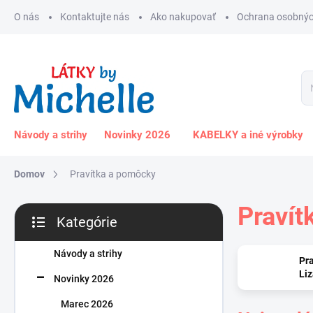
Prejsť
O nás
Kontaktujte nás
Ako nakupovať
Ochrana osobnýc
na
obsah
Návody a strihy
Novinky 2026
KABELKY a iné výrobky
Domov
Pravítka a pomôcky
B
Pravít
Kategórie
o
Preskočiť
č
kategórie
n
Návody a strihy
Pra
ý
Li
Novinky 2026
p
a
Marec 2026