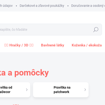
h údajov
Darčekové a zľavové poukážky
Doručovanie a osobný 
Hľadať
🧍‍♀️ Hračky / 3D 🧍‍♂️
Bavlnené látky
Koženka / ekokoža
ka a pomôcky
vítka od
Pravítka na
zaDecor
patchwork