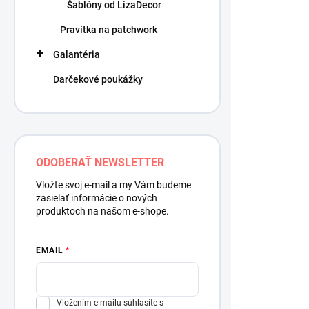
ý
o
Šablóny od LizaDecor
p
d
Pravítka na patchwork
i
u
s
k
Galantéria
p
t
r
Darčekové poukážky
o
o
v
d
u
k
t
ODOBERAŤ NEWSLETTER
o
v
Vložte svoj e-mail a my Vám budeme
zasielať informácie o nových
produktoch na našom e-shope.
EMAIL
Nožnice kra
Vložením e-mailu súhlasíte s
19,80 €
/ ks