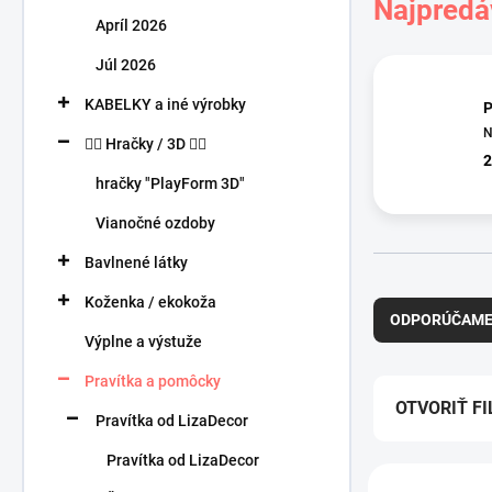
Najpredá
n
Apríl 2026
e
l
Júl 2026
KABELKY a iné výrobky
P
N
🧍‍♀️ Hračky / 3D 🧍‍♂️
2
hračky "PlayForm 3D"
Vianočné ozdoby
Bavlnené látky
R
Koženka / ekokoža
a
ODPORÚČAM
d
Výplne a výstuže
e
n
Pravítka a pomôcky
i
OTVORIŤ FI
Pravítka od LizaDecor
e
p
Pravítka od LizaDecor
V
r