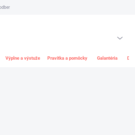
odber
Spôsob platby
Obchodné podmienky
Odstúpenie od 
PRÁZDNY KOŠÍK
NÁKUPNÝ
KOŠÍK
Výplne a výstuže
Pravítka a pomôcky
Galantéria
Dar