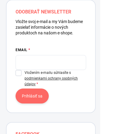
ODOBERAŤ NEWSLETTER
Maliny / 
Vložte svoj e-mail a my Vám budeme
zasielať informácie o nových
1,37 €
produktoch na našom e-shope.
/ ks
1,11 € bez DP
EMAIL
Vložením e-mailu súhlasíte s
podmienkami ochrany osobných
údajov
Prihlásiť sa