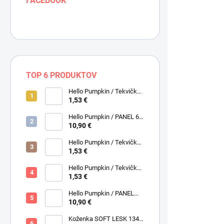
FACEBOOK
TOP 6 PRODUKTOV
Hello Pumpkin / Tekvičky /
Smotanová / Cream /
1,53 €
Henry Glass
Hello Pumpkin / PANEL 6
obrázkov / Henry Glass
10,90 €
Hello Pumpkin / Tekvičky /
Hoot hoot h
Hnedá tmavá / Brown /
1,53 €
Henry Glass
1,15 €
Hello Pumpkin / Tekvičky -
/ ks
Oriešky / Taupe / Hnedá /
1,53 €
0,93 € bez DP
Henry Glass
Hello Pumpkin / PANEL
veľký / Henry Glass
10,90 €
Koženka SOFT LESK 134