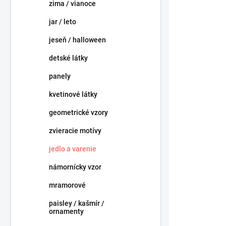
r
o
zima / vianoce
o
v
jar / leto
d
u
jeseň / halloween
k
t
detské látky
o
panely
v
kvetinové látky
geometrické vzory
zvieracie motívy
Broskyne /
jedlo a varenie
oranžovo -
námornícky vzor
1,37 €
/ ks
mramorové
1,11 € bez DP
paisley / kašmír /
ornamenty