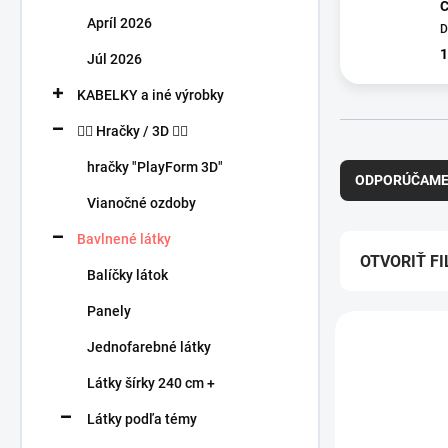
n
C
Apríl 2026
e
D
l
1
Júl 2026
KABELKY a iné výrobky
🧍‍♀️ Hračky / 3D 🧍‍♂️
R
hračky "PlayForm 3D"
a
ODPORÚČAM
d
Vianočné ozdoby
e
n
Bavlnené látky
i
OTVORIŤ FI
Balíčky látok
e
p
Panely
V
r
ý
o
Jednofarebné látky
p
d
Látky šírky 240 cm +
i
u
s
k
Látky podľa témy
p
t