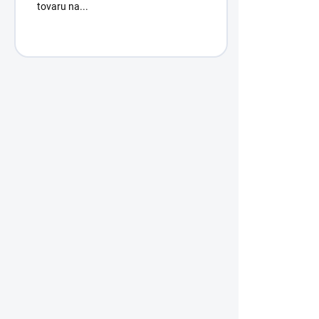
tovaru na...
Hríbiky / 
1,20 €
/ ks
0,98 € bez DP
TIP