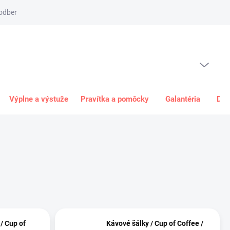
odber
Spôsob platby
Obchodné podmienky
Odstúpenie od 
PRÁZDNY KOŠÍK
NÁKUPNÝ
KOŠÍK
Výplne a výstuže
Pravítka a pomôcky
Galantéria
Dar
/ Cup of
Kávové šálky / Cup of Coffee /