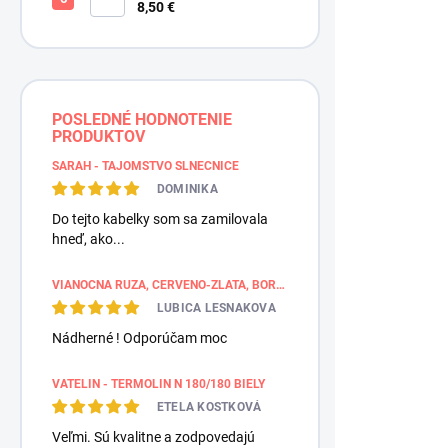
ZLATOBYĽ, žltá - zlatá,
8,50 €
POSLEDNÉ HODNOTENIE
PRODUKTOV
SARAH - TAJOMSTVO SLNEČNICE
DOMINIKA
Do tejto kabelky som sa zamilovala
hneď, ako...
VIANOČNÁ RUŽA, ČERVENO-ZLATÁ, BORDÚROVÉ PÁSY
LUBICA LESNAKOVA
Nádherné ! Odporúčam moc
VATELIN - TERMOLIN N 180/180 BIELY
ETELA KOSTKOVÁ
Veľmi. Sú kvalitne a zodpovedajú