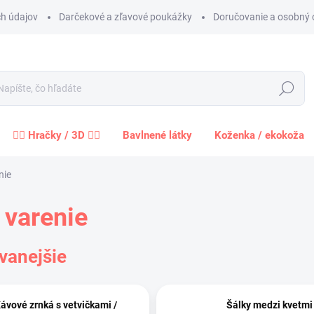
h údajov
Darčekové a zľavové poukážky
Doručovanie a osobný 
Hľadať
🧍‍♀️ Hračky / 3D 🧍‍♂️
Bavlnené látky
Koženka / ekokoža
nie
a varenie
vanejšie
ávové zrnká s vetvičkami /
Šálky medzi kvetmi 