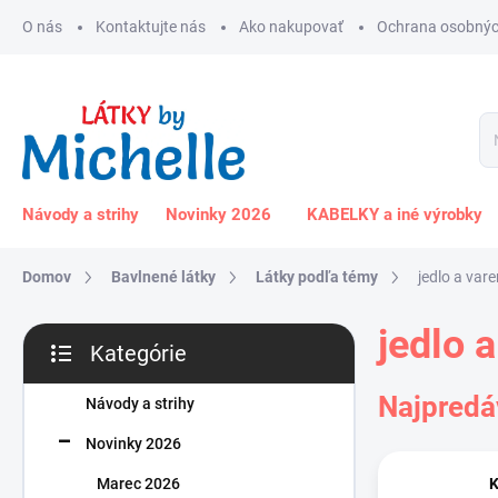
Prejsť
O nás
Kontaktujte nás
Ako nakupovať
Ochrana osobnýc
na
obsah
Návody a strihy
Novinky 2026
KABELKY a iné výrobky
Domov
Bavlnené látky
Látky podľa témy
jedlo a vare
B
jedlo 
Kategórie
o
Preskočiť
č
kategórie
Najpredá
n
Návody a strihy
ý
Novinky 2026
p
a
Marec 2026
K