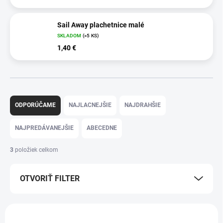
Sail Away plachetnice malé
SKLADOM
(>5 KS)
1,40 €
R
a
ODPORÚČAME
NAJLACNEJŠIE
NAJDRAHŠIE
d
e
NAJPREDÁVANEJŠIE
ABECEDNE
n
i
3
položiek celkom
e
p
OTVORIŤ FILTER
r
o
d
V
u
ý