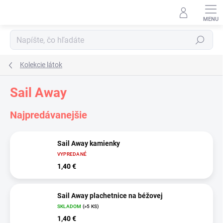
Prejsť
na
obsah
Hľadať
Kolekcie látok
Sail Away
Najpredávanejšie
Sail Away kamienky
VYPREDANÉ
1,40 €
Sail Away plachetnice na béžovej
SKLADOM
(>5 KS)
1,40 €