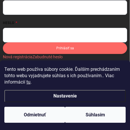
HESLO
Prihlásiť sa
Nová registrácia
Zabudnuté heslo
Tento web používa súbory cookie. Ďalším prechádzaním
tohto webu vyjadrujete súhlas s ich používaním.. Viac
informácií
tu
.
IKONA
Nastavenie
Copyright 2026
Látky by Michelle
. Všetky práva vyhradené.
Upraviť
nastavenie cookies
Odmietnuť
Súhlasím
Vytvoril Shoptet