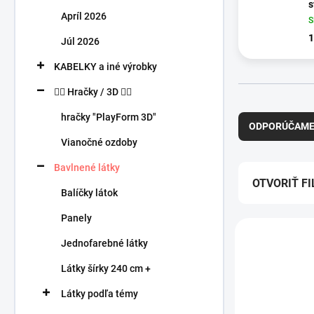
n
s
Apríl 2026
e
l
1
Júl 2026
KABELKY a iné výrobky
🧍‍♀️ Hračky / 3D 🧍‍♂️
R
hračky "PlayForm 3D"
a
ODPORÚČAM
d
Vianočné ozdoby
e
n
Bavlnené látky
i
OTVORIŤ FI
Balíčky látok
e
p
Panely
V
r
ý
o
Jednofarebné látky
p
d
Látky šírky 240 cm +
i
u
s
k
Látky podľa témy
p
t