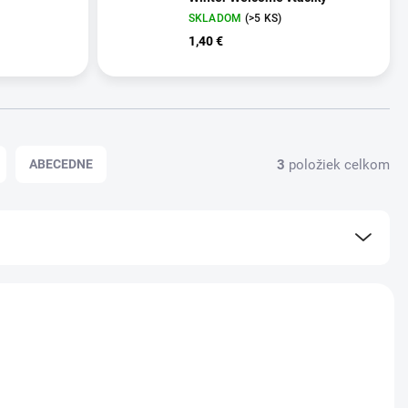
SKLADOM
(>5 KS)
1,40 €
3
položiek celkom
ABECEDNE