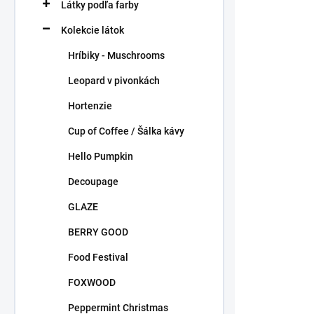
r
o
Látky podľa farby
o
v
Kolekcie látok
d
u
Hríbiky - Muschrooms
k
t
Leopard v pivonkách
o
Hortenzie
v
Cup of Coffee / Šálka kávy
Hello Pumpkin
Decoupage
Winter Wel
GLAZE
1,40 €
BERRY GOOD
/ ks
1,14 € bez DP
Food Festival
FOXWOOD
Peppermint Christmas