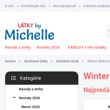
Prejsť
O nás
Kontaktujte nás
Ako nakupovať
Ochrana osobnýc
na
obsah
Návody a strihy
Novinky 2026
KABELKY a iné výrobky
Domov
Bavlnené látky
Kolekcie látok
Winter Welcom
B
Winte
Kategórie
o
Preskočiť
č
kategórie
Najpredá
n
Návody a strihy
ý
Novinky 2026
p
a
Marec 2026
W