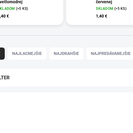
vetlomodrej
červenej
SKLADOM
(>5 KS)
SKLADOM
(>5 KS)
,40 €
1,40 €
E
NAJLACNEJŠIE
NAJDRAHŠIE
NAJPREDÁVANEJŠIE
LTER