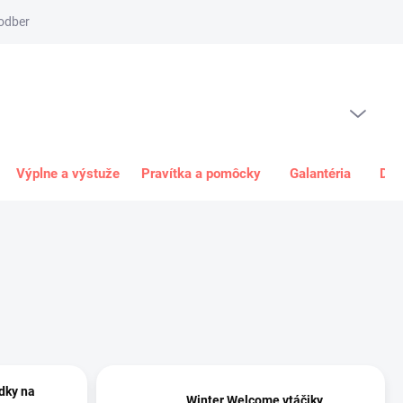
odber
Spôsob platby
Obchodné podmienky
Odstúpenie od 
PRÁZDNY KOŠÍK
NÁKUPNÝ
KOŠÍK
Výplne a výstuže
Pravítka a pomôcky
Galantéria
Dar
dky na
Winter Welcome vtáčiky