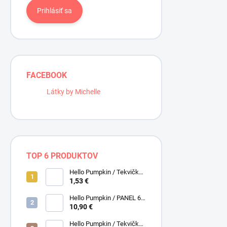
Prihlásiť sa
FACEBOOK
Látky by Michelle
TOP 6 PRODUKTOV
Hello Pumpkin / Tekvičky /
Smotanová / Cream /
1,53 €
Henry Glass
Hello Pumpkin / PANEL 6
obrázkov / Henry Glass
10,90 €
Hello Pumpkin / Tekvičky /