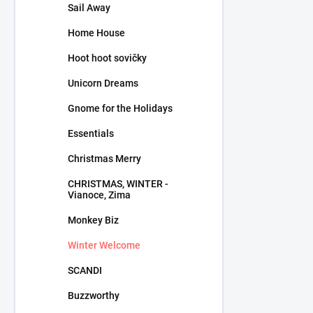
Sail Away
Home House
Hoot hoot sovičky
Unicorn Dreams
Gnome for the Holidays
Essentials
Christmas Merry
CHRISTMAS, WINTER -
Vianoce, Zima
Monkey Biz
Winter Welcome
SCANDI
Buzzworthy