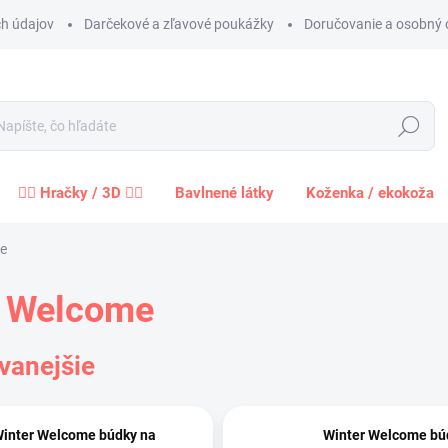
h údajov
Darčekové a zľavové poukážky
Doručovanie a osobný 
Hľadať
🧍‍♀️ Hračky / 3D 🧍‍♂️
Bavlnené látky
Koženka / ekokoža
e
r Welcome
vanejšie
inter Welcome búdky na
Winter Welcome bú