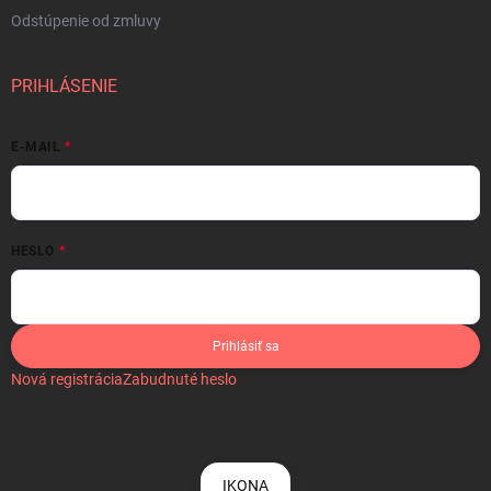
Odstúpenie od zmluvy
PRIHLÁSENIE
E-MAIL
HESLO
Prihlásiť sa
Nová registrácia
Zabudnuté heslo
IKONA