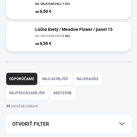
NA OBJEDNÁVKU
(1 KS)
6,50 €
od
Lúčne kvety / Meadow Flower / panel 15
NA OBJEDNÁVKU
(1 KS)
6,50 €
od
R
a
ODPORÚČAME
NAJLACNEJŠIE
NAJDRAHŠIE
d
e
NAJPREDÁVANEJŠIE
ABECEDNE
n
i
48
položiek celkom
e
p
OTVORIŤ FILTER
r
o