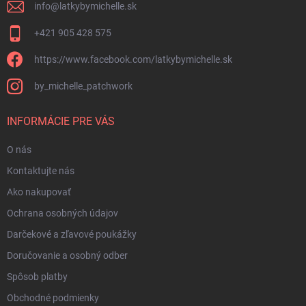
y
info
@
latkybymichelle.sk
v
ý
+421 905 428 575
p
i
https://www.facebook.com/latkybymichelle.sk
s
u
by_michelle_patchwork
INFORMÁCIE PRE VÁS
O nás
Kontaktujte nás
Ako nakupovať
Ochrana osobných údajov
Darčekové a zľavové poukážky
Doručovanie a osobný odber
Spôsob platby
Obchodné podmienky