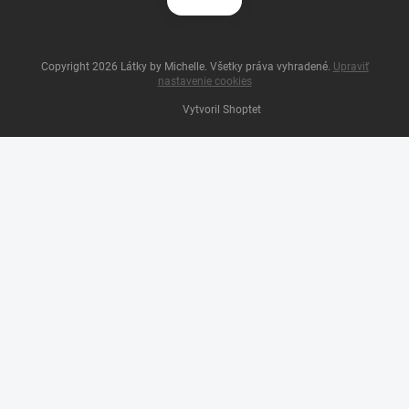
Copyright 2026
Látky by Michelle
. Všetky práva vyhradené.
Upraviť
nastavenie cookies
Vytvoril Shoptet