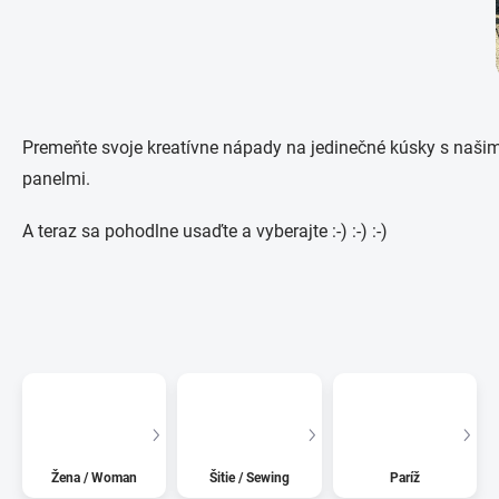
Premeňte svoje kreatívne nápady na jedinečné kúsky s naši
panelmi.
A teraz sa pohodlne usaďte a vyberajte :-) :-) :-)
Chat
textarea
Žena / Woman
Šitie / Sewing
Paríž