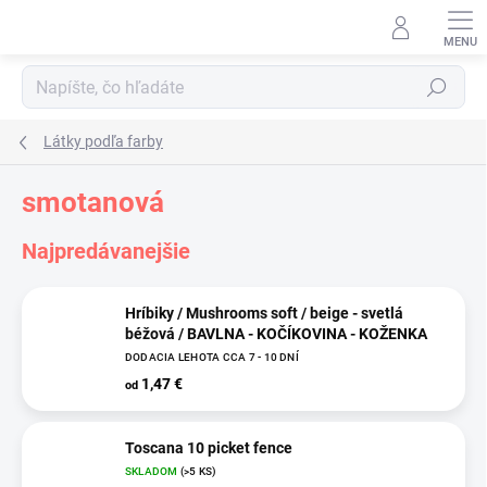
Prejsť
na
obsah
Hľadať
Látky podľa farby
smotanová
Najpredávanejšie
Hríbiky / Mushrooms soft / beige - svetlá
béžová / BAVLNA - KOČÍKOVINA - KOŽENKA
DODACIA LEHOTA CCA 7 - 10 DNÍ
1,47 €
od
Toscana 10 picket fence
SKLADOM
(>5 KS)