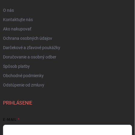
O nás
Kontaktujte nás
Ako nakupovať
Ochrana osobných údajov
Darčekové a zľavové poukážky
Doručovanie a osobný odber
Spôsob platby
Obchodné podmienky
Odstúpenie od zmluvy
PRIHLÁSENIE
E-MAIL