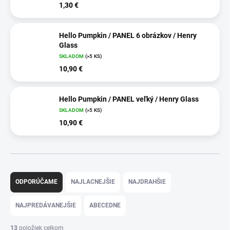
1,30 €
Hello Pumpkin / PANEL 6 obrázkov / Henry
Glass
SKLADOM
(>5 KS)
10,90 €
Hello Pumpkin / PANEL veľký / Henry Glass
SKLADOM
(>5 KS)
10,90 €
R
a
ODPORÚČAME
NAJLACNEJŠIE
NAJDRAHŠIE
d
e
NAJPREDÁVANEJŠIE
ABECEDNE
n
i
13
položiek celkom