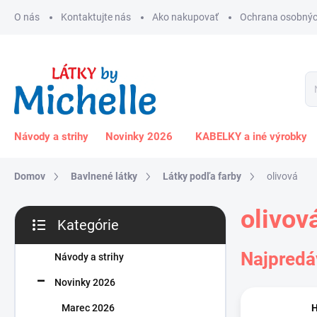
Prejsť
O nás
Kontaktujte nás
Ako nakupovať
Ochrana osobnýc
na
obsah
Návody a strihy
Novinky 2026
KABELKY a iné výrobky
Domov
Bavlnené látky
Látky podľa farby
olivová
B
olivov
Kategórie
o
Preskočiť
č
kategórie
Najpredá
n
Návody a strihy
ý
Novinky 2026
p
a
Marec 2026
H