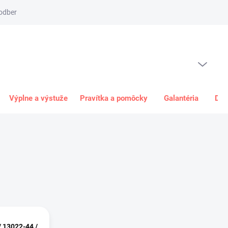
odber
Spôsob platby
Obchodné podmienky
Odstúpenie od 
PRÁZDNY KOŠÍK
NÁKUPNÝ
KOŠÍK
Výplne a výstuže
Pravítka a pomôcky
Galantéria
Dar
/ 13022-44 /