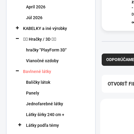
n
ze
Apríl 2026
e
-
l
D
Júl 2026
o
KABELKY a iné výrobky
🧍‍♀️ Hračky / 3D 🧍‍♂️
R
hračky "PlayForm 3D"
a
ODPORÚČAM
Vianočné ozdoby
d
e
Bavlnené látky
n
Balíčky látok
i
OTVORIŤ FI
e
Panely
p
V
r
Jednofarebné látky
ý
o
p
Látky šírky 240 cm +
d
i
u
Látky podľa témy
s
k