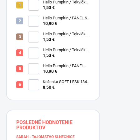
Hello Pumpkin / Tekvičky /
Smotanová / Cream /
1,53 €
Henry Glass
Hello Pumpkin / PANEL 6
obrázkov / Henry Glass
10,90 €
Hello Pumpkin / Tekvičky /
Hnedá tmavá / Brown /
1,53 €
Henry Glass
Hello Pumpkin / Tekvičky -
Oriešky / Taupe / Hnedá /
1,53 €
Henry Glass
Hello Pumpkin / PANEL
veľký / Henry Glass
10,90 €
Koženka SOFT LESK 134
ZLATOBYĽ, žltá - zlatá,
8,50 €
POSLEDNÉ HODNOTENIE
PRODUKTOV
SARAH - TAJOMSTVO SLNEČNICE