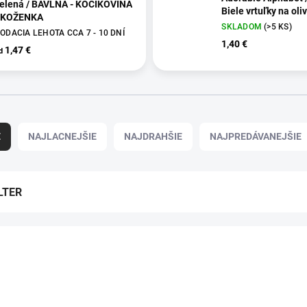
lená / BAVLNA - KOČÍKOVINA
Biele vrtuľky na oli
 KOŽENKA
SKLADOM
(>5 KS)
ODACIA LEHOTA CCA 7 - 10 DNÍ
1,40 €
1,47 €
d
E
NAJLACNEJŠIE
NAJDRAHŠIE
NAJPREDÁVANEJŠIE
LTER
TIP