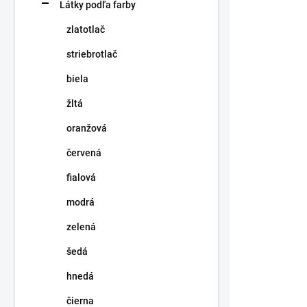
p
t
Látky podľa farby
r
o
o
zlatotlač
v
d
striebrotlač
u
k
biela
t
žltá
o
v
oranžová
červená
fialová
modrá
Adorable A
Biele vrtuľk
zelená
1,40 €
šedá
/ ks
1,14 € bez DP
hnedá
čierna