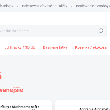
h údajov
Darčekové a zľavové poukážky
Doručovanie a osobný 
Hľadať
🧍‍♀️ Hračky / 3D 🧍‍♂️
Bavlnené látky
Koženka / ekokoža
á
vanejšie
ríbiky / Mushrooms soft /
Adorable Alphabet 