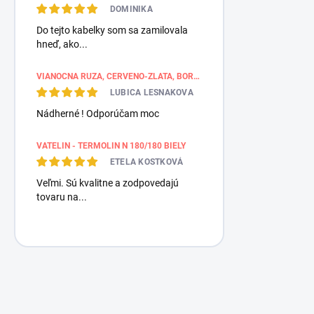
DOMINIKA
Do tejto kabelky som sa zamilovala
hneď, ako...
VIANOČNÁ RUŽA, ČERVENO-ZLATÁ, BORDÚROVÉ PÁSY
LUBICA LESNAKOVA
Nádherné ! Odporúčam moc
VATELIN - TERMOLIN N 180/180 BIELY
ETELA KOSTKOVÁ
Veľmi. Sú kvalitne a zodpovedajú
tovaru na...