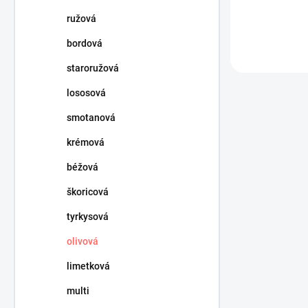
ružová
bordová
staroružová
lososová
smotanová
krémová
béžová
škoricová
tyrkysová
olivová
limetková
multi