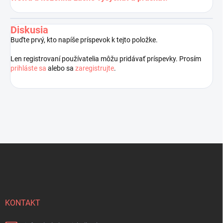
Diskusia
Buďte prvý, kto napíše príspevok k tejto položke.
Len registrovaní používatelia môžu pridávať príspevky. Prosím
prihláste sa
alebo sa
zaregistrujte
.
Z
á
p
ä
t
i
KONTAKT
e