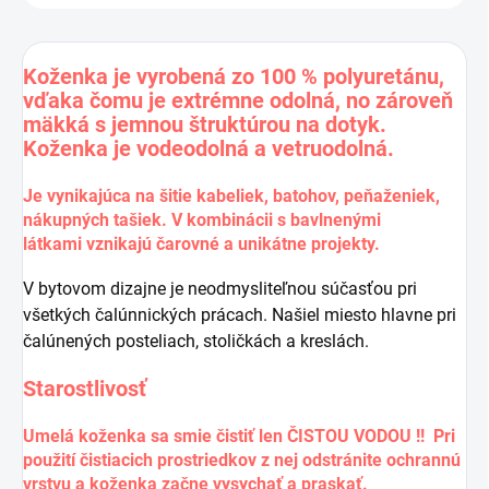
Koženka je vyrobená zo 100 % polyuretánu,
vďaka čomu je extrémne odolná, no zároveň
mäkká s jemnou štruktúrou na dotyk.
Koženka je vodeodolná a vetruodolná.
Je vynikajúca na šitie kabeliek, batohov, peňaženiek,
nákupných tašiek. V kombinácii s
bavlnenými
látkami
vznikajú čarovné a unikátne projekty.
V bytovom dizajne je neodmysliteľnou súčasťou pri
všetkých čalúnnických prácach. Našiel miesto hlavne pri
čalúnených posteliach, stoličkách a kreslách.
Starostlivosť
Umelá koženka sa smie čistiť len ČISTOU VODOU !! Pri
použití čistiacich prostriedkov z nej odstránite ochrannú
vrstvu a koženka začne vysychať a praskať.