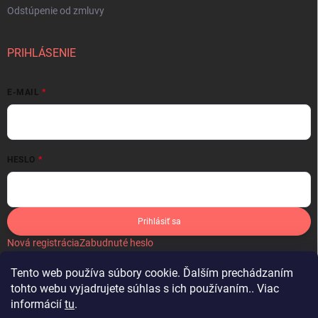
Odstúpenie od zmluvy
PRIHLÁSENIE
E-MAIL
HESLO
Prihlásiť sa
Nová registrácia
Zabudnuté heslo
Tento web používa súbory cookie. Ďalším prechádzaním
tohto webu vyjadrujete súhlas s ich používaním.. Viac
informácií
tu
.
IKONA