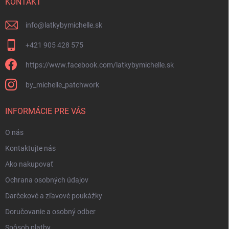
i
KONTAKT
v
e
k
y
info
@
latkybymichelle.sk
v
ý
+421 905 428 575
p
i
https://www.facebook.com/latkybymichelle.sk
s
u
by_michelle_patchwork
INFORMÁCIE PRE VÁS
O nás
Kontaktujte nás
Ako nakupovať
Ochrana osobných údajov
Darčekové a zľavové poukážky
Doručovanie a osobný odber
Spôsob platby