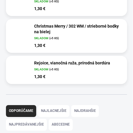
SKLADOM
(>5 KS)
1,30 €
Christmas Merry / 302 WM / strieborné bodky
na bielej
SKLADOM
(>5 KS)
1,30 €
Rejoice, vianočná ruža, prírodná bordúra
SKLADOM
(>5 KS)
1,30 €
R
a
ODPORÚČAME
NAJLACNEJŠIE
NAJDRAHŠIE
d
e
NAJPREDÁVANEJŠIE
ABECEDNE
n