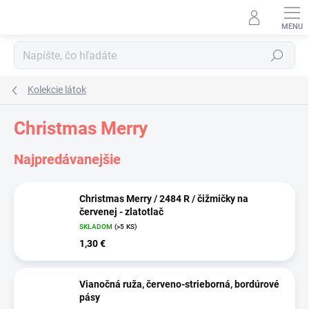
Prejsť
na
obsah
Hľadať
Kolekcie látok
Christmas Merry
Najpredávanejšie
Christmas Merry / 2484 R / čižmičky na
červenej - zlatotlač
SKLADOM
(>5 KS)
1,30 €
Vianočná ruža, červeno-strieborná, bordúrové
pásy