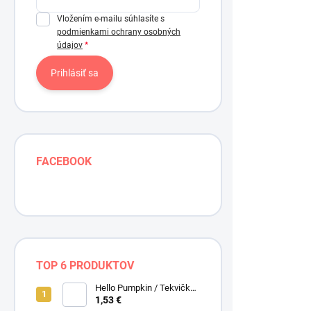
Vložením e-mailu súhlasíte s
podmienkami ochrany osobných
údajov
Prihlásiť sa
NOVINKA
FACEBOOK
TOP 6 PRODUKTOV
Hello Pumpkin / Tekvičky /
Smotanová / Cream /
1,53 €