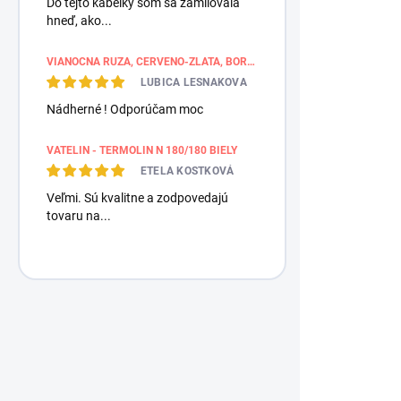
Do tejto kabelky som sa zamilovala
hneď, ako...
VIANOČNÁ RUŽA, ČERVENO-ZLATÁ, BORDÚROVÉ PÁSY
LUBICA LESNAKOVA
Nádherné ! Odporúčam moc
VATELIN - TERMOLIN N 180/180 BIELY
ETELA KOSTKOVÁ
NA
Veľmi. Sú kvalitne a zodpovedajú
MILA bavln
tovaru na...
Oranžová /
9,50 €
/ ks
7,72 € bez DP