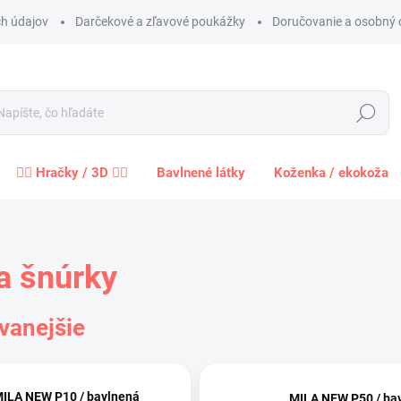
h údajov
Darčekové a zľavové poukážky
Doručovanie a osobný 
Hľadať
🧍‍♀️ Hračky / 3D 🧍‍♂️
Bavlnené látky
Koženka / ekokoža
a šnúrky
vanejšie
ILA NEW P10 / bavlnená
MILA NEW P50 / ba