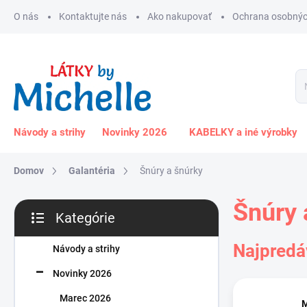
Prejsť
O nás
Kontaktujte nás
Ako nakupovať
Ochrana osobnýc
na
obsah
Návody a strihy
Novinky 2026
KABELKY a iné výrobky
Domov
Galantéria
Šnúry a šnúrky
B
Šnúry 
Kategórie
o
Preskočiť
č
kategórie
Najpredá
n
Návody a strihy
ý
Novinky 2026
p
a
Marec 2026
M