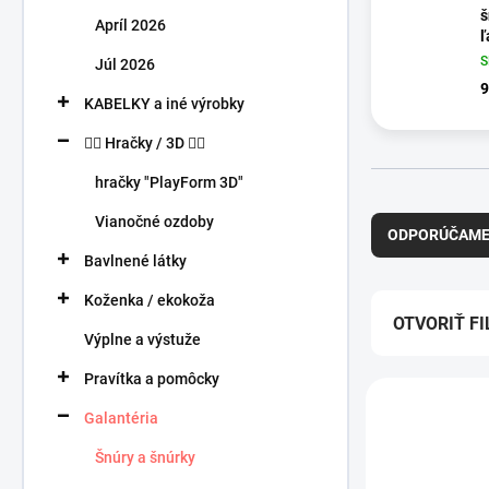
n
š
Apríl 2026
e
ľ
l
Júl 2026
9
KABELKY a iné výrobky
🧍‍♀️ Hračky / 3D 🧍‍♂️
hračky "PlayForm 3D"
R
Vianočné ozdoby
a
ODPORÚČAM
d
Bavlnené látky
e
n
Koženka / ekokoža
i
OTVORIŤ FI
Výplne a výstuže
e
p
Pravítka a pomôcky
V
r
NOVINKA
ý
o
Galantéria
p
d
i
Šnúry a šnúrky
u
s