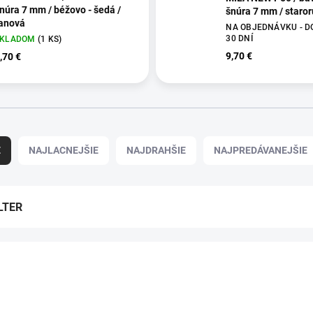
núra 7 mm / béžovo - šedá /
šnúra 7 mm / staro
anová
NA OBJEDNÁVKU - DO
30 DNÍ
SKLADOM
(1 KS)
9,70 €
,70 €
E
NAJLACNEJŠIE
NAJDRAHŠIE
NAJPREDÁVANEJŠIE
LTER
NOVINKA