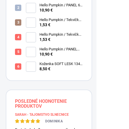
Henry Glass
Hello Pumpkin / PANEL 6
obrázkov / Henry Glass
10,90 €
NA
Hello Pumpkin / Tekvičky /
MILA bavln
Hnedá tmavá / Brown /
1,53 €
Henry Glass
Hello Pumpkin / Tekvičky -
9,50 €
/ ks
Oriešky / Taupe / Hnedá /
1,53 €
Henry Glass
7,72 € bez DP
Hello Pumpkin / PANEL
veľký / Henry Glass
10,90 €
Koženka SOFT LESK 134
ZLATOBYĽ, žltá - zlatá,
8,50 €
NOVINKA
POSLEDNÉ HODNOTENIE
PRODUKTOV
SARAH - TAJOMSTVO SLNEČNICE
DOMINIKA