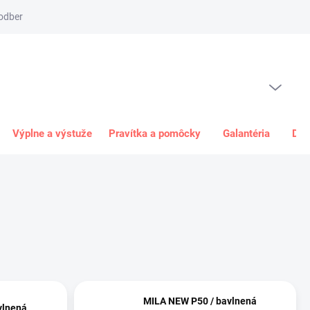
odber
Spôsob platby
Obchodné podmienky
Odstúpenie od 
PRÁZDNY KOŠÍK
NÁKUPNÝ
KOŠÍK
Výplne a výstuže
Pravítka a pomôcky
Galantéria
Dar
MILA NEW P50 / bavlnená
vlnená