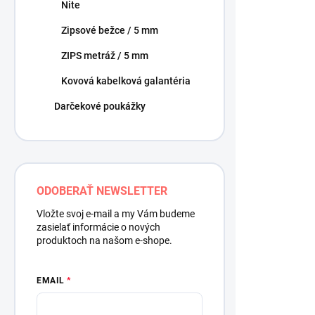
k
Nite
p
t
r
o
Zipsové bežce / 5 mm
o
v
ZIPS metráž / 5 mm
d
u
Kovová kabelková galantéria
k
t
Darčekové poukážky
o
v
ODOBERAŤ NEWSLETTER
Vložte svoj e-mail a my Vám budeme
MILA bavln
zasielať informácie o nových
produktoch na našom e-shope.
9,50 €
/ ks
7,72 € bez DP
EMAIL