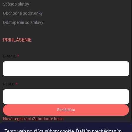
Spôsob platby
Obchodné podmienky
Odstúpenie od zmluvy
PRIHLÁSENIE
E-MAIL
HESLO
Prihlásiť sa
Nová registrácia
Zabudnuté heslo
Tento web používa súbory cookie. Ďalším prechádzaním