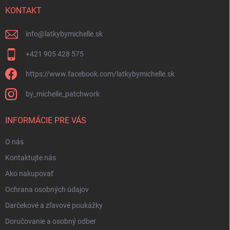
i
KONTAKT
e
info
@
latkybymichelle.sk
+421 905 428 575
https://www.facebook.com/latkybymichelle.sk
by_michelle_patchwork
INFORMÁCIE PRE VÁS
O nás
Kontaktujte nás
Ako nakupovať
Ochrana osobných údajov
Darčekové a zľavové poukážky
Doručovanie a osobný odber