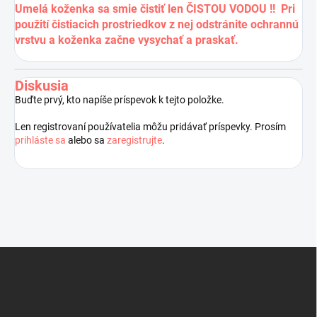
Umelá koženka sa smie čistiť len ČISTOU VODOU !! Pri
použití čistiacich prostriedkov z nej odstránite ochrannú
vrstvu a koženka začne vysychať a praskať.
Diskusia
Buďte prvý, kto napíše príspevok k tejto položke.
Len registrovaní používatelia môžu pridávať príspevky. Prosím
prihláste sa
alebo sa
zaregistrujte
.
Z
á
p
ä
t