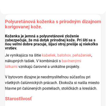
Polyuretánová koženka s prírodným dizajnom
korigovanej kože
.
Koženka je jemná a polyuretánové zloženie
zabezpečuje, že má dotyk prírodnej kože. Pri šití sa s
ňou veľmi dobre pracuje, šijací stroj prešije aj niekoľko
vrstiev.
Je vynikajúca na šitie
kabeliek, batohov, peňaženiek
,
nákupných tašiek. V kombinácii s
bavlnenými
látkami
vznikajú čarovné a unikátne projekty.
V bytovom dizajne je neodmysliteľnou súčasťou pri
všetkých čalúnnických prácach. Ekokoža si našla miesto
hlavne pri čalúnených posteliach, stoličkách a kreslách.
Starostlivosť