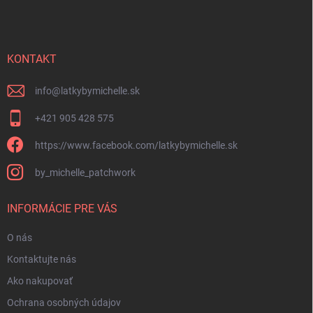
p
i
e
ä
p
t
r
i
KONTAKT
v
e
k
y
info
@
latkybymichelle.sk
v
ý
+421 905 428 575
p
i
https://www.facebook.com/latkybymichelle.sk
s
u
by_michelle_patchwork
INFORMÁCIE PRE VÁS
O nás
Kontaktujte nás
Ako nakupovať
Ochrana osobných údajov