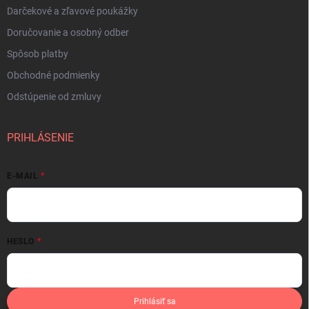
Darčekové a zľavové poukážky
Doručovanie a osobný odber
Spôsob platby
Obchodné podmienky
Odstúpenie od zmluvy
PRIHLÁSENIE
E-MAIL
HESLO
Prihlásiť sa