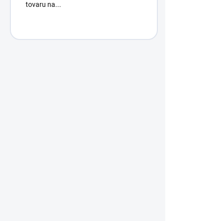
tovaru na...
Hello Pumpkin / PANEL 
/ Henry Gla
10,90 €
/ ks
8,86 € bez DP