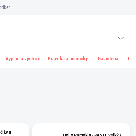
odber
Spôsob platby
Obchodné podmienky
Odstúpenie od 
PRÁZDNY KOŠÍK
NÁKUPNÝ
KOŠÍK
Výplne a výstuže
Pravítka a pomôcky
Galantéria
Dar
čiky a
Hello Pumpkin / PANEL veľký /