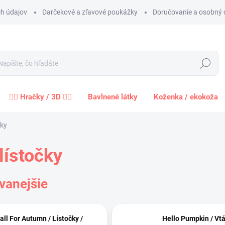
h údajov
Darčekové a zľavové poukážky
Doručovanie a osobný 
Hľadať
🧍‍♀️ Hračky / 3D 🧍‍♂️
Bavlnené látky
Koženka / ekokoža
čky
 lístočky
vanejšie
all For Autumn / Lístočky /
Hello Pumpkin / Vtá