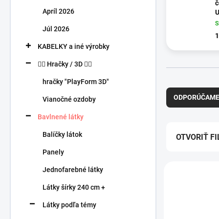
n
č
Apríl 2026
e
U
l
Júl 2026
1
KABELKY a iné výrobky
🧍‍♀️ Hračky / 3D 🧍‍♂️
R
hračky "PlayForm 3D"
a
ODPORÚČAM
Vianočné ozdoby
d
e
Bavlnené látky
n
Balíčky látok
i
OTVORIŤ FI
e
Panely
p
V
r
Jednofarebné látky
ý
o
p
Látky šírky 240 cm +
d
i
u
Látky podľa témy
s
k