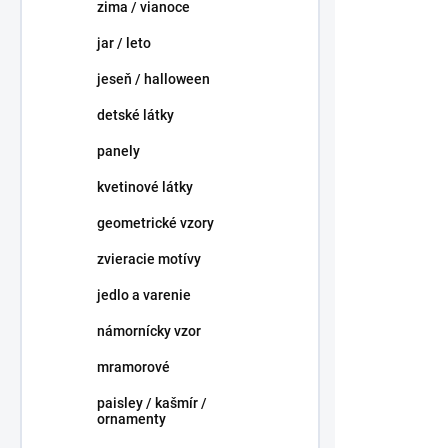
p
t
zima / vianoce
r
o
o
jar / leto
v
d
jeseň / halloween
u
k
detské látky
t
panely
o
v
kvetinové látky
geometrické vzory
zvieracie motívy
jedlo a varenie
Biele bobuľ
metalická 
námornícky vzor
1,55 €
mramorové
/ ks
1,26 € bez DP
paisley / kašmír /
ornamenty