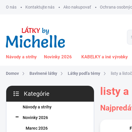
Prejsť
O nás
Kontaktujte nás
Ako nakupovať
Ochrana osobnýc
na
obsah
Návody a strihy
Novinky 2026
KABELKY a iné výrobky
Domov
Bavlnené látky
Látky podľa témy
listy a lísto
B
listy a
Kategórie
o
Preskočiť
č
kategórie
Najpredá
n
Návody a strihy
ý
Novinky 2026
p
a
Marec 2026
F