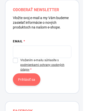
ODOBERAŤ NEWSLETTER
Vložte svoj e-mail a my Vám budeme
zasielať informácie o nových
Fall For Au
produktoch na našom e-shope.
metalická 
1,45 €
EMAIL
/ ks
1,18 € bez DP
Vložením e-mailu súhlasíte s
podmienkami ochrany osobných
údajov
Prihlásiť sa