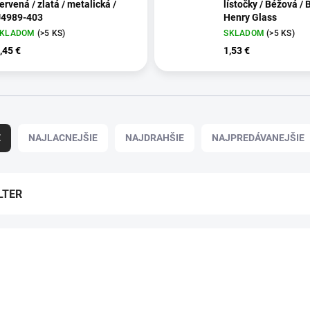
ervená / zlatá / metalická /
lístočky / Béžová / 
4989-403
Henry Glass
SKLADOM
(>5 KS)
SKLADOM
(>5 KS)
,45 €
1,53 €
E
NAJLACNEJŠIE
NAJDRAHŠIE
NAJPREDÁVANEJŠIE
LTER