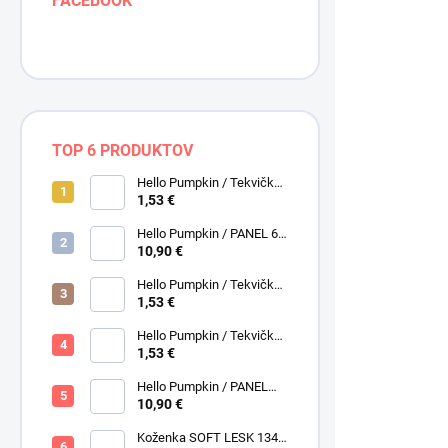
FACEBOOK
TOP 6 PRODUKTOV
Hello Pumpkin / Tekvičky /
Smotanová / Cream /
1,53 €
Henry Glass
Hello Pumpkin / PANEL 6
obrázkov / Henry Glass
10,90 €
Hello Pumpkin / Tekvičky /
Hnedá tmavá / Brown /
1,53 €
Henry Glass
Folkscapes 
Hello Pumpkin / Tekvičky -
Oriešky / Taupe / Hnedá /
1,53 €
papraď na b
Henry Glass
Hello Pumpkin / PANEL
1,30 €
/ ks
veľký / Henry Glass
10,90 €
1,06 € bez DP
Koženka SOFT LESK 134