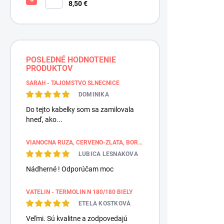
ZLATOBYĽ, žltá - zlatá,
8,50 €
POSLEDNÉ HODNOTENIE
PRODUKTOV
SARAH - TAJOMSTVO SLNEČNICE
DOMINIKA
Do tejto kabelky som sa zamilovala
hneď, ako...
VIANOČNÁ RUŽA, ČERVENO-ZLATÁ, BORDÚROVÉ PÁSY
LUBICA LESNAKOVA
Nádherné ! Odporúčam moc
VATELIN - TERMOLIN N 180/180 BIELY
ETELA KOSTKOVÁ
Veľmi. Sú kvalitne a zodpovedajú