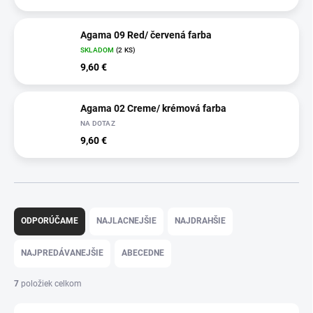
Agama 09 Red/ červená farba
SKLADOM
(2 KS)
9,60 €
Agama 02 Creme/ krémová farba
NA DOTAZ
9,60 €
R
a
ODPORÚČAME
NAJLACNEJŠIE
NAJDRAHŠIE
d
e
NAJPREDÁVANEJŠIE
ABECEDNE
n
i
7
položiek celkom
e
p