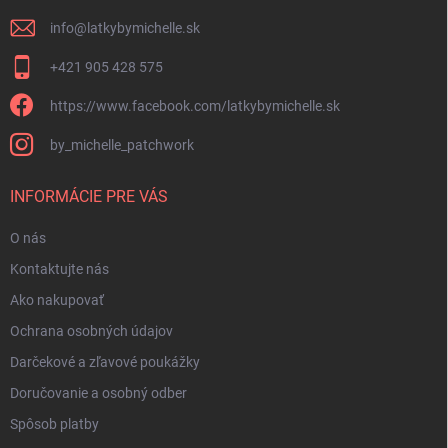
e
k
y
info
@
latkybymichelle.sk
v
ý
+421 905 428 575
p
i
https://www.facebook.com/latkybymichelle.sk
s
u
by_michelle_patchwork
INFORMÁCIE PRE VÁS
O nás
Kontaktujte nás
Ako nakupovať
Ochrana osobných údajov
Darčekové a zľavové poukážky
Doručovanie a osobný odber
Spôsob platby