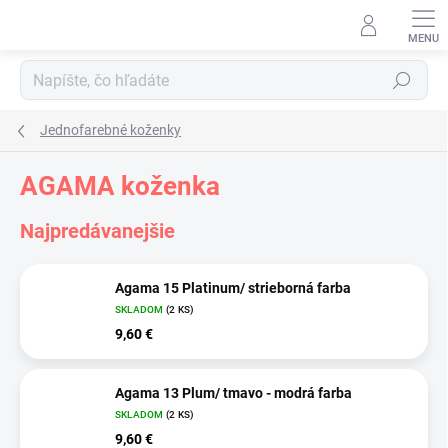
Prejsť
na
obsah
Hľadať
Jednofarebné koženky
AGAMA koženka
Najpredávanejšie
Agama 15 Platinum/ strieborná farba
SKLADOM
(2 KS)
9,60 €
Agama 13 Plum/ tmavo - modrá farba
SKLADOM
(2 KS)
9,60 €