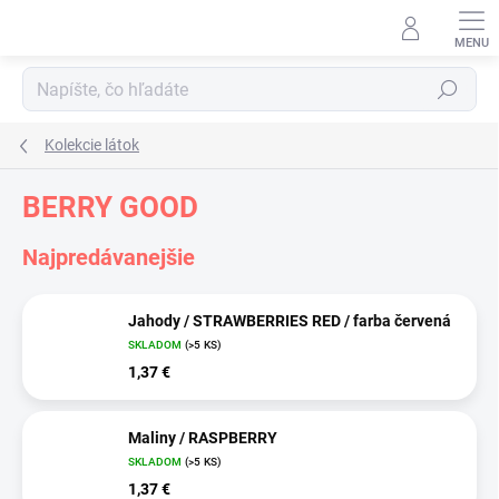
Prejsť
na
obsah
Hľadať
Kolekcie látok
BERRY GOOD
Najpredávanejšie
Jahody / STRAWBERRIES RED / farba červená
SKLADOM
(>5 KS)
1,37 €
Maliny / RASPBERRY
SKLADOM
(>5 KS)
1,37 €