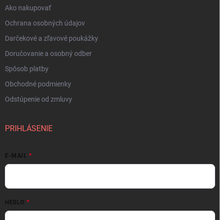
Ako nakupovať
Ochrana osobných údajov
Darčekové a zľavové poukážky
Doručovanie a osobný odber
Spôsob platby
Obchodné podmienky
Odstúpenie od zmluvy
PRIHLÁSENIE
E-MAIL
HESLO