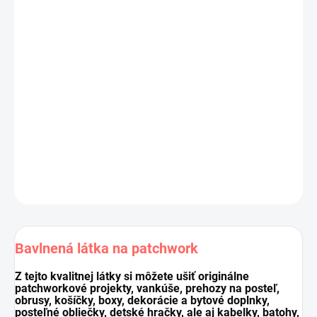
Jednotková
Vianočná
bavlnená látka nielen na patchwork.
cena:
Výrobca:
Kolekcia: Petit Cristal
Materiál:
100 % bavlna
Šírka látky:
110 cm
Cena je za 10 cm (10 cm = 1 ks).
Pri nákupe viacej kusov dodávame látku vcelku.
DETAILNÉ INFORMÁCIE
OPÝTAŤ SA
STRÁŽIŤ
Uložiť
Bavlnená látka na patchwork
Z tejto kvalitnej látky si môžete ušiť originálne
patchworkové projekty, vankúše, prehozy na posteľ,
obrusy, košíčky, boxy, dekorácie a bytové doplnky,
posteľné obliečky, detské hračky, ale aj kabelky, batohy,