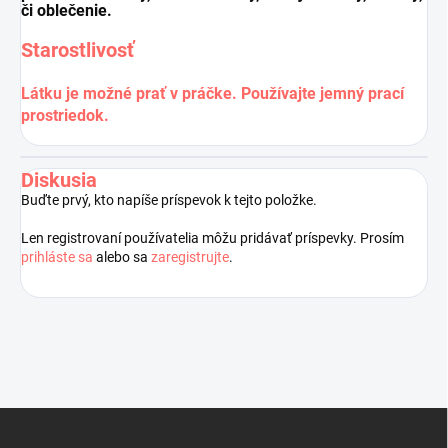
či oblečenie.
Starostlivosť
Látku je možné prať v práčke. Používajte jemný prací
prostriedok.
Diskusia
Buďte prvý, kto napíše príspevok k tejto položke.
Len registrovaní používatelia môžu pridávať príspevky. Prosím
prihláste sa
alebo sa
zaregistrujte
.
Z
á