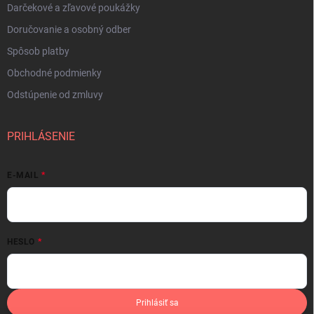
Darčekové a zľavové poukážky
Doručovanie a osobný odber
Spôsob platby
Obchodné podmienky
Odstúpenie od zmluvy
PRIHLÁSENIE
E-MAIL
HESLO
Prihlásiť sa