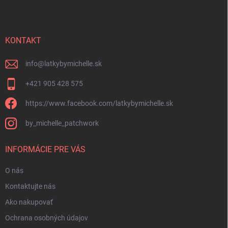
p
ä
t
i
KONTAKT
e
info
@
latkybymichelle.sk
+421 905 428 575
https://www.facebook.com/latkybymichelle.sk
by_michelle_patchwork
INFORMÁCIE PRE VÁS
O nás
Kontaktujte nás
Ako nakupovať
Ochrana osobných údajov