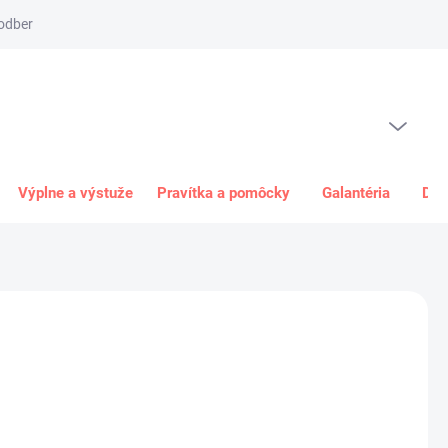
odber
Spôsob platby
Obchodné podmienky
Odstúpenie od 
PRÁZDNY KOŠÍK
NÁKUPNÝ
KOŠÍK
Výplne a výstuže
Pravítka a pomôcky
Galantéria
Dar
0 €
€ bez DPH
ková
+
Pridať do košíka