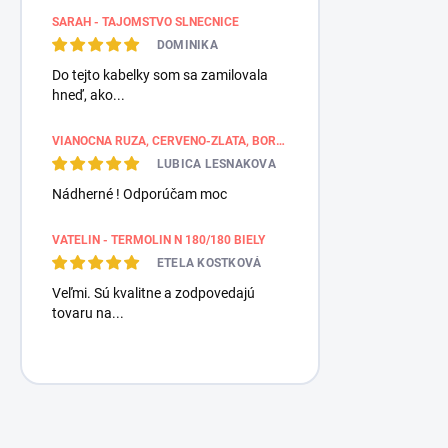
SARAH - TAJOMSTVO SLNEČNICE
DOMINIKA
Do tejto kabelky som sa zamilovala
hneď, ako...
VIANOČNÁ RUŽA, ČERVENO-ZLATÁ, BORDÚROVÉ PÁSY
LUBICA LESNAKOVA
Nádherné ! Odporúčam moc
VATELIN - TERMOLIN N 180/180 BIELY
ETELA KOSTKOVÁ
Veľmi. Sú kvalitne a zodpovedajú
tovaru na...