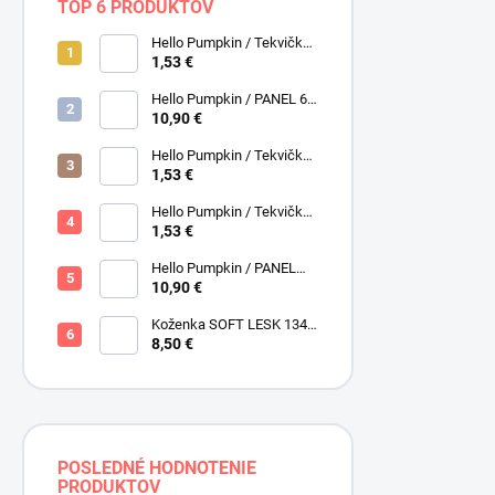
TOP 6 PRODUKTOV
Hello Pumpkin / Tekvičky /
Smotanová / Cream /
1,53 €
Henry Glass
Hello Pumpkin / PANEL 6
obrázkov / Henry Glass
10,90 €
Hello Pumpkin / Tekvičky /
Hnedá tmavá / Brown /
1,53 €
Henry Glass
Hello Pumpkin / Tekvičky -
Oriešky / Taupe / Hnedá /
1,53 €
Henry Glass
Hello Pumpkin / PANEL
veľký / Henry Glass
10,90 €
Koženka SOFT LESK 134
ZLATOBYĽ, žltá - zlatá,
8,50 €
POSLEDNÉ HODNOTENIE
PRODUKTOV