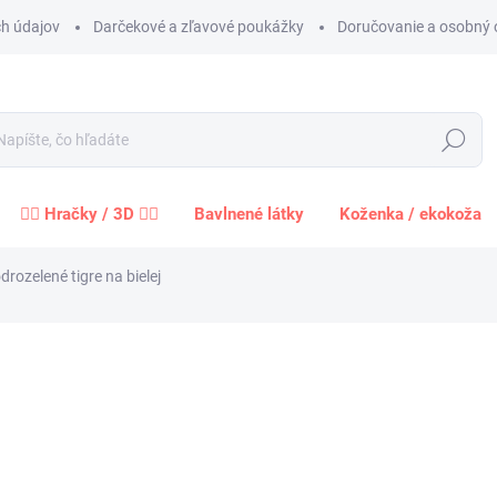
h údajov
Darčekové a zľavové poukážky
Doručovanie a osobný 
Hľadať
🧍‍♀️ Hračky / 3D 🧍‍♂️
Bavlnené látky
Koženka / ekokoža
rozelené tigre na bielej
Neohodnotené
Podrobnosti hodnotenia
ZNAČKA:
BENARTEX
1,4
1,14 
Jednot
cena:
−