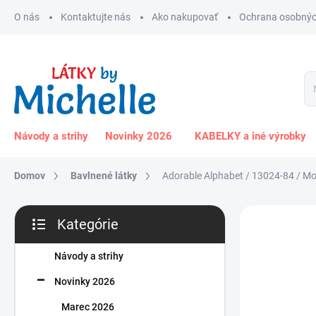
Prejsť
O nás
Kontaktujte nás
Ako nakupovať
Ochrana osobnýc
na
obsah
Návody a strihy
Novinky 2026
KABELKY a iné výrobky
Domov
Bavlnené látky
Adorable Alphabet / 13024-84 / Mod
B
Kategórie
o
Preskočiť
č
kategórie
n
Návody a strihy
ý
Novinky 2026
p
a
Marec 2026