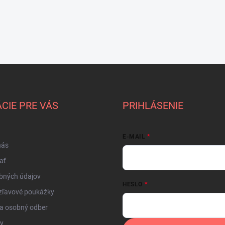
CIE PRE VÁS
PRIHLÁSENIE
E-MAIL
nás
ať
bných údajov
HESLO
zľavové poukážky
a osobný odber
by