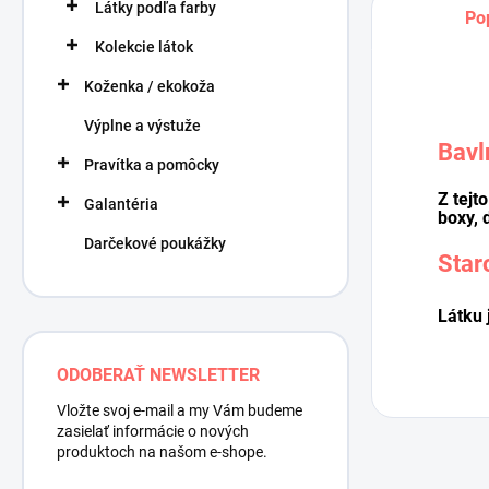
Látky podľa farby
Po
Kolekcie látok
Koženka / ekokoža
Výplne a výstuže
Bavl
Pravítka a pomôcky
Z tejt
Galantéria
boxy, 
Darčekové poukážky
Star
Látku 
ODOBERAŤ NEWSLETTER
Vložte svoj e-mail a my Vám budeme
zasielať informácie o nových
produktoch na našom e-shope.