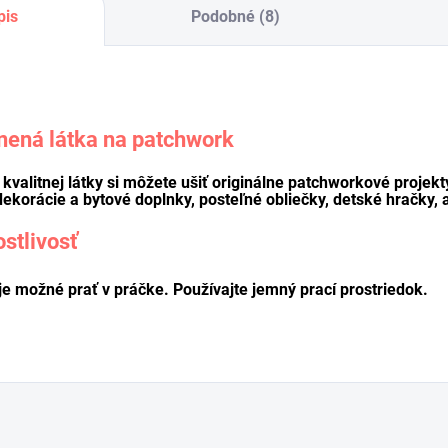
pis
Podobné (8)
nená látka na patchwork
o kvalitnej látky si môžete ušiť originálne patchworkové projekt
dekorácie a bytové doplnky, posteľné obliečky, detské hračky, a
ostlivosť
je možné prať v práčke. Používajte jemný prací prostriedok.