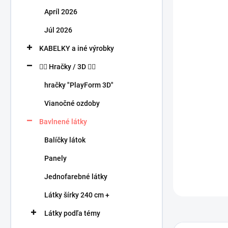
n
Apríl 2026
e
l
Júl 2026
KABELKY a iné výrobky
🧍‍♀️ Hračky / 3D 🧍‍♂️
hračky "PlayForm 3D"
Vianočné ozdoby
Bavlnené látky
Balíčky látok
Panely
Jednofarebné látky
Látky šírky 240 cm +
Látky podľa témy