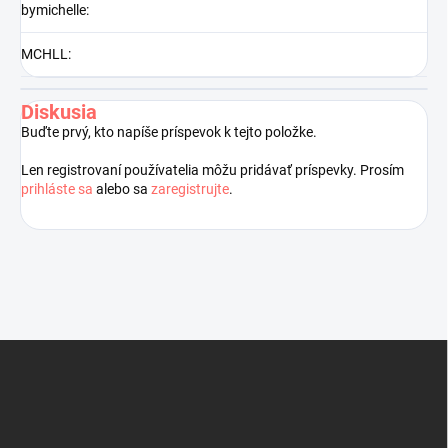
bymichelle
:
MCHLL
:
Diskusia
Buďte prvý, kto napíše príspevok k tejto položke.
Len registrovaní používatelia môžu pridávať príspevky. Prosím
prihláste sa
alebo sa
zaregistrujte
.
Z
á
p
ä
t