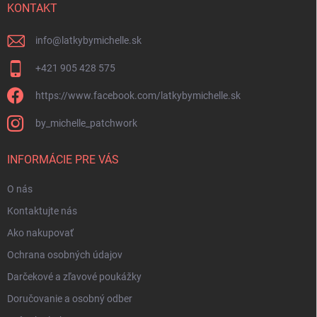
i
KONTAKT
e
info
@
latkybymichelle.sk
+421 905 428 575
https://www.facebook.com/latkybymichelle.sk
by_michelle_patchwork
INFORMÁCIE PRE VÁS
O nás
Kontaktujte nás
Ako nakupovať
Ochrana osobných údajov
Darčekové a zľavové poukážky
Doručovanie a osobný odber