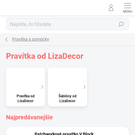
Prejsť
na
obsah
Hľadať
Pravítka a pomôcky
Pravítka od LizaDecor
Pravítka od
Šablóny od
LizaDecor
LizaDecor
Najpredávanejšie
Patchworkové pravítko V Block