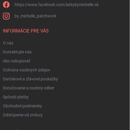
i
https://www.facebook.com/latkybymichelle.sk
s
u
by_michelle_patchwork
INFORMÁCIE PRE VÁS
O nás
Kontaktujte nás
Ako nakupovať
Ochrana osobných údajov
Darčekové a zľavové poukážky
Doručovanie a osobný odber
Spôsob platby
Obchodné podmienky
Odstúpenie od zmluvy