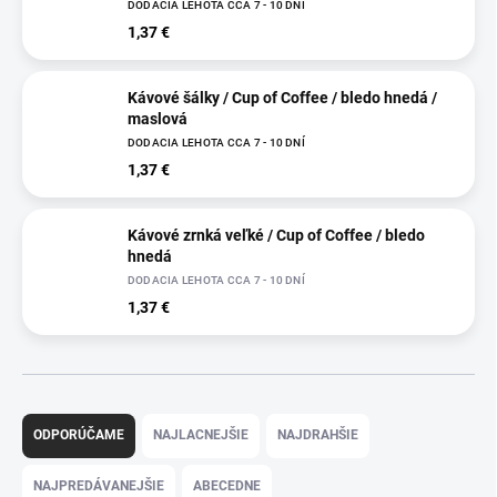
DODACIA LEHOTA CCA 7 - 10 DNÍ
1,37 €
Kávové šálky / Cup of Coffee / bledo hnedá /
maslová
DODACIA LEHOTA CCA 7 - 10 DNÍ
1,37 €
Kávové zrnká veľké / Cup of Coffee / bledo
hnedá
DODACIA LEHOTA CCA 7 - 10 DNÍ
1,37 €
R
a
ODPORÚČAME
NAJLACNEJŠIE
NAJDRAHŠIE
d
e
NAJPREDÁVANEJŠIE
ABECEDNE