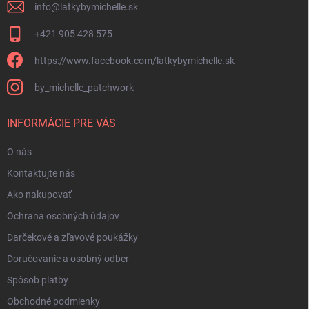
y
info
@
latkybymichelle.sk
v
ý
+421 905 428 575
p
i
https://www.facebook.com/latkybymichelle.sk
s
u
by_michelle_patchwork
INFORMÁCIE PRE VÁS
O nás
Kontaktujte nás
Ako nakupovať
Ochrana osobných údajov
Darčekové a zľavové poukážky
Doručovanie a osobný odber
Spôsob platby
Obchodné podmienky