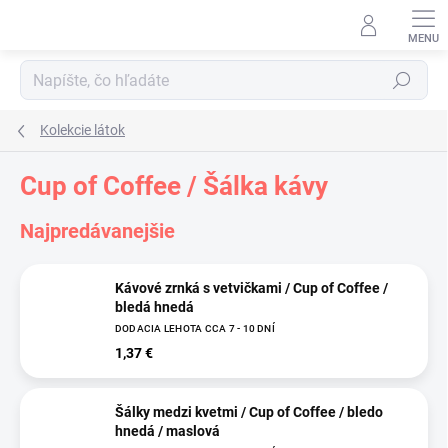
Prejsť
na
obsah
Hľadať
Kolekcie látok
Cup of Coffee / Šálka kávy
Najpredávanejšie
Kávové zrnká s vetvičkami / Cup of Coffee /
bledá hnedá
DODACIA LEHOTA CCA 7 - 10 DNÍ
1,37 €
Šálky medzi kvetmi / Cup of Coffee / bledo
hnedá / maslová