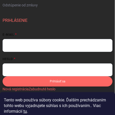
Odstúpenie od zmluvy
PRIHLÁSENIE
E-MAIL
HESLO
Prihlásiť sa
Nová registrácia
Zabudnuté heslo
Tento web používa súbory cookie. Ďalším prechádzaním
tohto webu vyjadrujete súhlas s ich používaním.. Viac
informácií
tu
.
IKONA