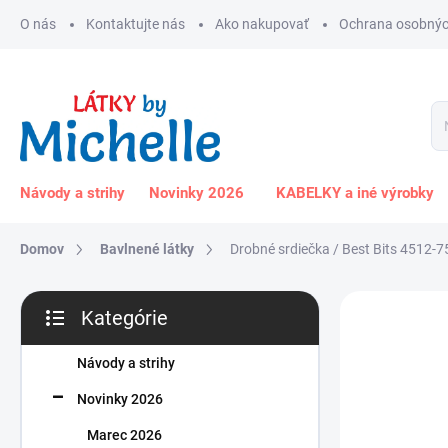
Prejsť
O nás
Kontaktujte nás
Ako nakupovať
Ochrana osobnýc
na
obsah
Návody a strihy
Novinky 2026
KABELKY a iné výrobky
Domov
Bavlnené látky
Drobné srdiečka / Best Bits 4512-7
B
Kategórie
o
Preskočiť
č
kategórie
n
Návody a strihy
ý
Novinky 2026
p
a
Marec 2026