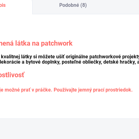
pis
Podobné (8)
nená látka na patchwork
o kvalitnej látky si môžete ušiť originálne patchworkové projekt
dekorácie a bytové doplnky, posteľné obliečky, detské hračky, a
ostlivosť
je možné prať v práčke. Používajte jemný prací prostriedok.