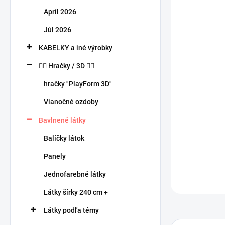
n
Apríl 2026
e
l
Júl 2026
KABELKY a iné výrobky
🧍‍♀️ Hračky / 3D 🧍‍♂️
hračky "PlayForm 3D"
Vianočné ozdoby
Bavlnené látky
Balíčky látok
Panely
Jednofarebné látky
Látky šírky 240 cm +
Látky podľa témy