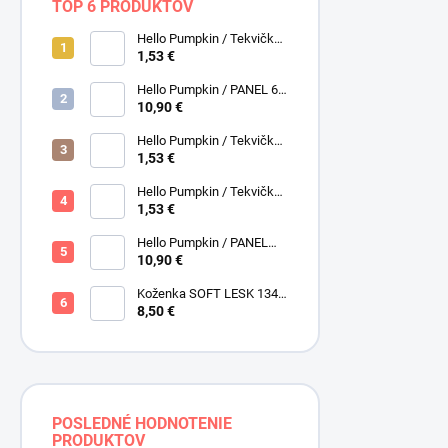
TOP 6 PRODUKTOV
Hello Pumpkin / Tekvičky /
Smotanová / Cream /
1,53 €
Henry Glass
Hello Pumpkin / PANEL 6
obrázkov / Henry Glass
10,90 €
Hello Pumpkin / Tekvičky /
Hnedá tmavá / Brown /
1,53 €
Henry Glass
Hello Pumpkin / Tekvičky -
Oriešky / Taupe / Hnedá /
1,53 €
Henry Glass
Hello Pumpkin / PANEL
veľký / Henry Glass
10,90 €
Koženka SOFT LESK 134
ZLATOBYĽ, žltá - zlatá,
8,50 €
POSLEDNÉ HODNOTENIE
PRODUKTOV