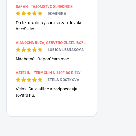
SARAH - TAJOMSTVO SLNEČNICE
DOMINIKA
Do tejto kabelky som sa zamilovala
hneď, ako...
VIANOČNÁ RUŽA, ČERVENO-ZLATÁ, BORDÚROVÉ PÁSY
LUBICA LESNAKOVA
Nádherné ! Odporúčam moc
VATELIN - TERMOLIN N 180/180 BIELY
ETELA KOSTKOVÁ
Veľmi. Sú kvalitne a zodpovedajú
tovaru na...