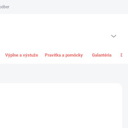
odber
Spôsob platby
Obchodné podmienky
Odstúpenie od 
PRÁZDNY KOŠÍK
NÁKUPNÝ
KOŠÍK
Výplne a výstuže
Pravítka a pomôcky
Galantéria
Dar
5 €
€ bez DPH
ková
+
Pridať do košíka