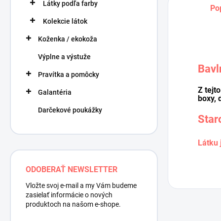
Látky podľa farby
Po
Kolekcie látok
Koženka / ekokoža
Výplne a výstuže
Bavl
Pravítka a pomôcky
Z tejt
Galantéria
boxy, 
Darčekové poukážky
Star
Látku 
ODOBERAŤ NEWSLETTER
Vložte svoj e-mail a my Vám budeme
zasielať informácie o nových
produktoch na našom e-shope.