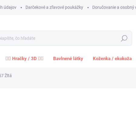
h údajov
Darčekové a zľavové poukážky
Doručovanie a osobný 
Hľadať
🧍‍♀️ Hračky / 3D 🧍‍♂️
Bavlnené látky
Koženka / ekokoža
57 Žltá
Neohodnotené
Podrobnosti hodnotenia
ZNAČKA:
STOF
1,2
1,02 
Jednot
cena:
−