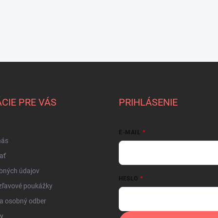
CIE PRE VÁS
PRIHLÁSENIE
E-MAIL
nás
ať
bných údajov
HESLO
zľavové poukážky
a osobný odber
by