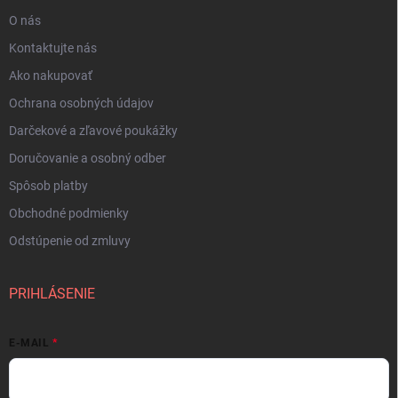
O nás
Kontaktujte nás
Ako nakupovať
Ochrana osobných údajov
Darčekové a zľavové poukážky
Doručovanie a osobný odber
Spôsob platby
Obchodné podmienky
Odstúpenie od zmluvy
PRIHLÁSENIE
E-MAIL