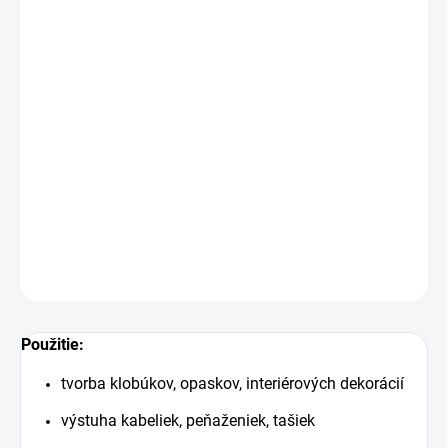
Šírka:
90 cm
Hmotnosť:
390 g/m2
Cena je za 10 cm (10 cm = 1 ks).
Certifikát:
Öeko-tex
Chemicky spájaná netkaná textília + přižehľovacia vrstva
Pri nákupe viacej kusov dodávame materiál vcelku.
DETAILNÉ INFORMÁCIE
OPÝTAŤ SA
STRÁŽIŤ
Uložiť
Použitie:
tvorba klobúkov, opaskov, interiérových dekorácií
výstuha kabeliek, peňaženiek, tašiek