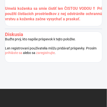
Umelá koženka sa smie čistiť len ČISTOU VODOU !! Pri
použití čistiacich prostriedkov z nej odstránite ochrannú
vrstvu a koženka začne vysychať a praskať.
Diskusia
Buďte prvý, kto napíše príspevok k tejto položke.
Len registrovaní používatelia môžu pridávať príspevky. Prosím
prihláste sa
alebo sa
zaregistrujte
.
Z
á
p