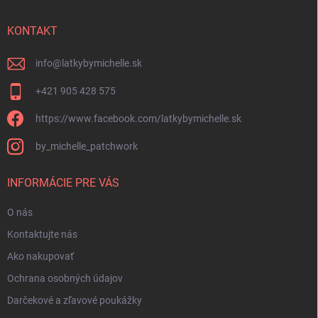
ä
t
i
KONTAKT
e
info
@
latkybymichelle.sk
+421 905 428 575
https://www.facebook.com/latkybymichelle.sk
by_michelle_patchwork
INFORMÁCIE PRE VÁS
O nás
Kontaktujte nás
Ako nakupovať
Ochrana osobných údajov
Darčekové a zľavové poukážky