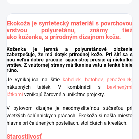
Ekokoža je syntetecký materiál s povrchovou
vrstvou polyuretánu, známy tiež
ako koženka, s prírodným dizajnom kože.
Koženka je jemná a polyuretánové zloženie
zabezpečuje, že má dotyk prírodnej kože. Pri šití sa s
ňou veľmi dobre pracuje, šijací stroj prešije aj niekoľko
vrstiev.
Z vnútornej strany má tkanina vatu a tenké biele
rúno.
Je vynikajúca na šitie
kabeliek, batohov, peňaženiek
,
nákupných tašiek. V kombinácii s
bavlnenými
látkami
vznikajú čarovné a unikátne projekty.
V bytovom dizajne je neodmysliteľnou súčasťou pri
všetkých čalúnnických prácach. Ekokoža si našla miesto
hlavne pri čalúnených posteliach, stoličkách a kreslách.
Starostlivosť