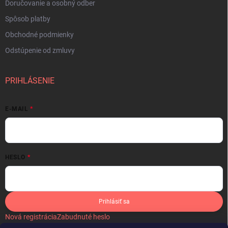
Doručovanie a osobný odber
Spôsob platby
Obchodné podmienky
Odstúpenie od zmluvy
PRIHLÁSENIE
E-MAIL
HESLO
Prihlásiť sa
Nová registrácia
Zabudnuté heslo