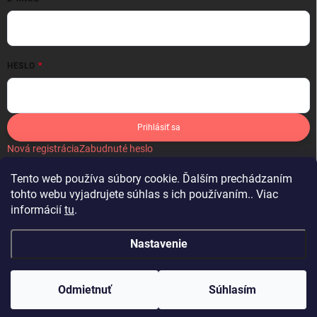
HESLO
Prihlásiť sa
Nová registrácia
Zabudnuté heslo
Tento web používa súbory cookie. Ďalším prechádzaním
tohto webu vyjadrujete súhlas s ich používaním.. Viac
informácií
tu
.
IKONA
Nastavenie
Copyright 2026
Látky by Michelle
. Všetky práva vyhradené.
Upraviť
nastavenie cookies
Odmietnuť
Súhlasím
Vytvoril Shoptet