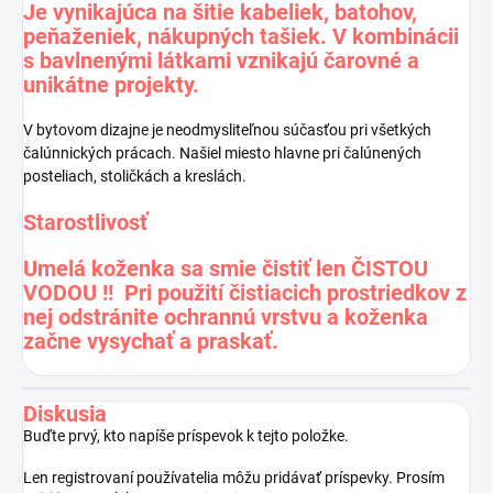
Je vynikajúca na šitie kabeliek, batohov,
peňaženiek, nákupných tašiek. V kombinácii
s
bavlnenými látkami
vznikajú čarovné a
unikátne projekty.
V bytovom dizajne je neodmysliteľnou súčasťou pri všetkých
čalúnnických prácach. Našiel miesto hlavne pri čalúnených
posteliach, stoličkách a kreslách.
Starostlivosť
Umelá koženka sa smie čistiť len ČISTOU
VODOU !! Pri použití čistiacich prostriedkov z
nej odstránite ochrannú vrstvu a koženka
začne vysychať a praskať.
Diskusia
Buďte prvý, kto napíše príspevok k tejto položke.
Len registrovaní používatelia môžu pridávať príspevky. Prosím