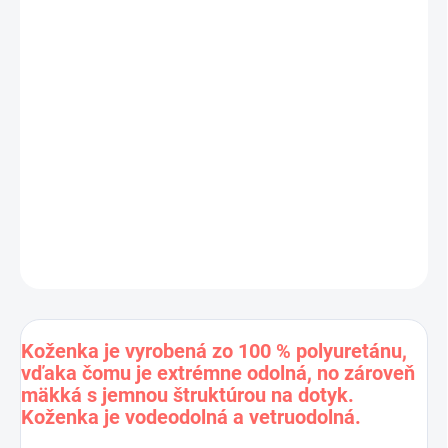
Zloženie:
povrch:
100 % polyuretán
Šírka:
140 cm
Hmotnosť:
390 g/m2
Cena je za 50 cm (50 cm = 1 ks).
Pri nákupe viacej kusov dodávame látku vcelku.
DETAILNÉ INFORMÁCIE
OPÝTAŤ SA
STRÁŽIŤ
Uložiť
Koženka je vyrobená zo 100 % polyuretánu,
vďaka čomu je extrémne odolná, no zároveň
mäkká s jemnou štruktúrou na dotyk.
Koženka je vodeodolná a vetruodolná.