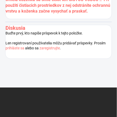
použití čistiacich prostriedkov z nej odstránite ochrannú
vrstvu a koženka začne vysychať a praskať.
Diskusia
Buďte prvý, kto napíše príspevok k tejto položke.
Len registrovaní používatelia môžu pridávať príspevky. Prosím
prihláste sa
alebo sa
zaregistrujte
.
Z
á
p
ä
t