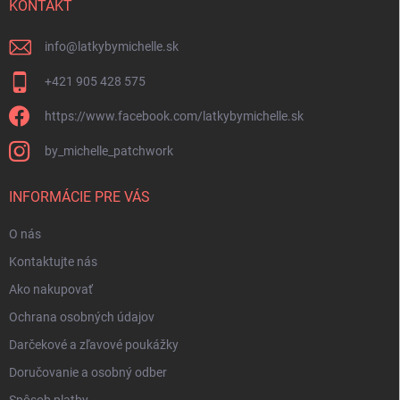
i
KONTAKT
e
info
@
latkybymichelle.sk
+421 905 428 575
https://www.facebook.com/latkybymichelle.sk
by_michelle_patchwork
INFORMÁCIE PRE VÁS
O nás
Kontaktujte nás
Ako nakupovať
Ochrana osobných údajov
Darčekové a zľavové poukážky
Doručovanie a osobný odber