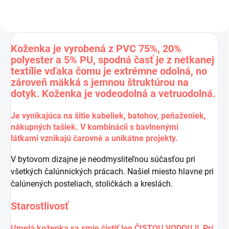
Koženka je vyrobená z PVC 75%, 20%
polyester a 5% PU, spodná časť je z netkanej
textílie vďaka čomu je extrémne odolná, no
zároveň mäkká s jemnou štruktúrou na
dotyk. Koženka je vodeodolná a vetruodolná.
Je vynikajúca na šitie kabeliek, batohov, peňaženiek,
nákupných tašiek. V kombinácii s
bavlnenými
látkami
vznikajú čarovné a unikátne projekty.
V bytovom dizajne je neodmysliteľnou súčasťou pri
všetkých čalúnnických prácach. Našiel miesto hlavne pri
čalúnených posteliach, stoličkách a kreslách.
Starostlivosť
Umelá koženka sa smie čistiť len ČISTOU VODOU !! Pri