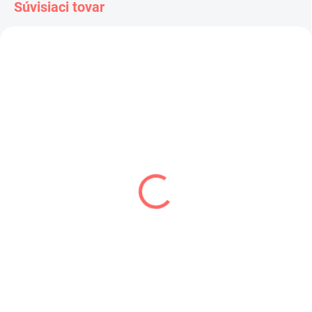
Súvisiaci tovar
SKLADOM
SKLADOM
(>5 KS)
(1 KS)
Kaiman 01 Nature
Kaiman 210 Espresso
7,80 €
7,60 €
6,34 € bez DPH
6,18 € bez DPH
Do košíka
Do košíka