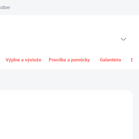
odber
Spôsob platby
Obchodné podmienky
Odstúpenie od 
PRÁZDNY KOŠÍK
NÁKUPNÝ
KOŠÍK
Výplne a výstuže
Pravítka a pomôcky
Galantéria
Dar
90 €
€ bez DPH
ková
+
Pridať do košíka