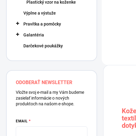
Plastický vzor na koženke
7,80 €
Výplne a výstuže
6,34 € bez DP
Pravítka a pomôcky
Galantéria
Darčekové poukážky
ODOBERAŤ NEWSLETTER
Vložte svoj e-mail a my Vám budeme
zasielať informácie o nových
produktoch na našom e-shope.
Kože
text
EMAIL
doty