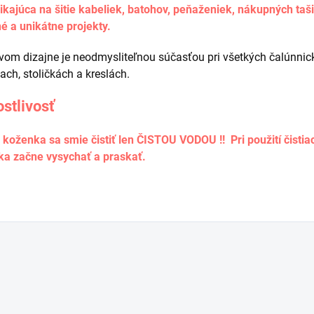
ikajúca na šitie kabeliek, batohov, peňaženiek, nákupných taš
é a unikátne projekty.
vom dizajne je neodmysliteľnou súčasťou pri všetkých čalúnnic
iach, stoličkách a kreslách.
ostlivosť
koženka sa smie čistiť len ČISTOU VODOU !! Pri použití čistiac
a začne vysychať a praskať.