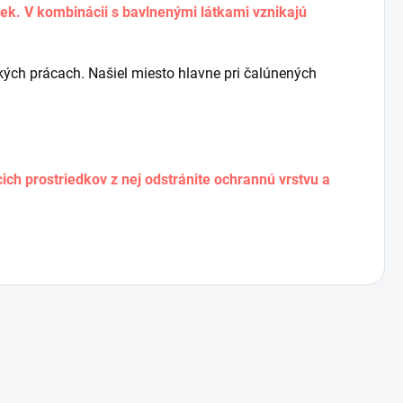
iek. V kombinácii s
bavlnenými látkami
vznikajú
kých prácach. Našiel miesto hlavne pri čalúnených
ich prostriedkov z nej odstránite ochrannú vrstvu a