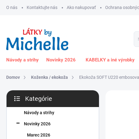
Prejsť
O nás
Kontaktujte nás
Ako nakupovať
Ochrana osobnýc
na
obsah
Návody a strihy
Novinky 2026
KABELKY a iné výrobky
Domov
Koženka / ekokoža
Ekokoža SOFT U220 embosovaná
B
Kategórie
o
Preskočiť
č
kategórie
n
Návody a strihy
ý
Novinky 2026
p
a
Marec 2026