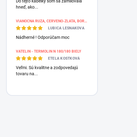
Do tejto kabelky som sa zamilovala
hneď, ako...
VIANOČNÁ RUŽA, ČERVENO-ZLATÁ, BORDÚROVÉ PÁSY
LUBICA LESNAKOVA
Nádherné ! Odporúčam moc
VATELIN - TERMOLIN N 180/180 BIELY
ETELA KOSTKOVÁ
Veľmi. Sú kvalitne a zodpovedajú
tovaru na...