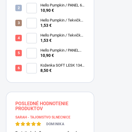
Henry Glass
Hello Pumpkin / PANEL 6
obrázkov / Henry Glass
10,90 €
Hello Pumpkin / Tekvičky /
Hnedá tmavá / Brown /
1,53 €
Henry Glass
Hello Pumpkin / Tekvičky -
Oriešky / Taupe / Hnedá /
1,53 €
Henry Glass
Hello Pumpkin / PANEL
veľký / Henry Glass
10,90 €
Koženka SOFT LESK 134
ZLATOBYĽ, žltá - zlatá,
8,50 €
POSLEDNÉ HODNOTENIE
PRODUKTOV
SARAH - TAJOMSTVO SLNEČNICE
DOMINIKA