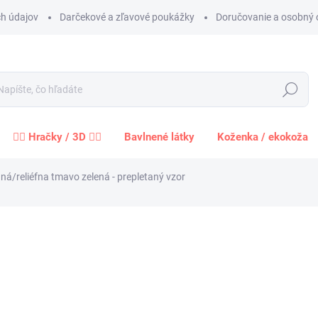
h údajov
Darčekové a zľavové poukážky
Doručovanie a osobný 
Hľadať
🧍‍♀️ Hračky / 3D 🧍‍♂️
Bavlnené látky
Koženka / ekokoža
/reliéfna tmavo zelená - prepletaný vzor
Neohodnotené
Podrobnosti hodnotenia
ZNAČKA:
EU
11,
9,67 
Jednot
cena:
−