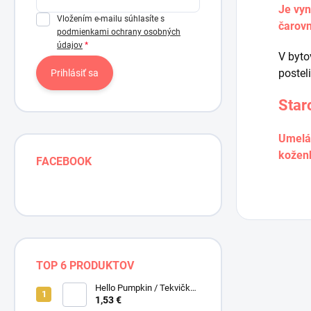
Je vyn
Vložením e-mailu súhlasíte s
čarovn
podmienkami ochrany osobných
údajov
V byto
postel
Prihlásiť sa
Star
Umelá 
koženk
FACEBOOK
TOP 6 PRODUKTOV
Hello Pumpkin / Tekvičky /
Smotanová / Cream /
1,53 €