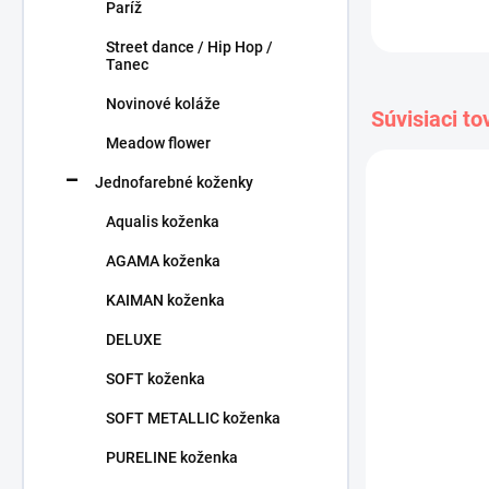
Paríž
Street dance / Hip Hop /
Tanec
Novinové koláže
Súvisiaci to
Meadow flower
Jednofarebné koženky
Aqualis koženka
AGAMA koženka
KAIMAN koženka
DELUXE
SOFT koženka
SOFT METALLIC koženka
PURELINE koženka
Kaiman 01 