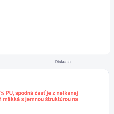
Diskusia
% PU, spodná časť je z netkanej
eň mäkká s jemnou štruktúrou na