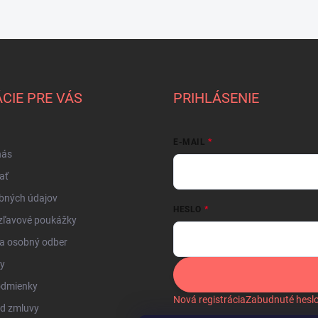
CIE PRE VÁS
PRIHLÁSENIE
E-MAIL
nás
ať
bných údajov
HESLO
zľavové poukážky
a osobný odber
by
odmienky
Nová registrácia
Zabudnuté hesl
od zmluvy