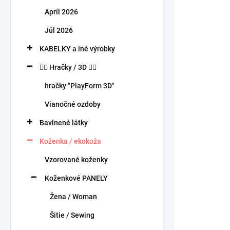
n
Apríl 2026
e
l
Júl 2026
KABELKY a iné výrobky
🧍‍♀️ Hračky / 3D 🧍‍♂️
hračky "PlayForm 3D"
Vianočné ozdoby
Bavlnené látky
Koženka / ekokoža
Vzorované koženky
Koženkové PANELY
Žena / Woman
Šitie / Sewing