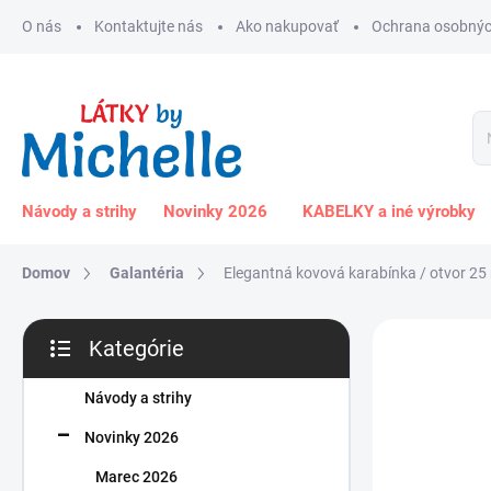
Prejsť
O nás
Kontaktujte nás
Ako nakupovať
Ochrana osobnýc
na
obsah
Návody a strihy
Novinky 2026
KABELKY a iné výrobky
Domov
Galantéria
Elegantná kovová karabínka / otvor 25
B
Kategórie
o
Preskočiť
č
kategórie
n
Návody a strihy
ý
Novinky 2026
p
a
Marec 2026