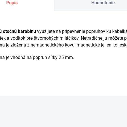
Popis
Hodnotenie
ú otočnú karabínu
využijete na pripevnenie popruhov ku kabelk
iek a vodítok pre štvornohých miláčikov. Netradične ju môžete 
na je zložená z nemagnetického kovu, magnetické je len koliesko
na je vhodná na popruh šírky 25 mm.