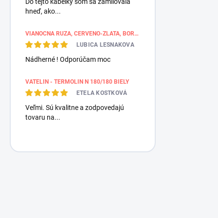
Do tejto kabelky som sa zamilovala
hneď, ako...
VIANOČNÁ RUŽA, ČERVENO-ZLATÁ, BORDÚROVÉ PÁSY
LUBICA LESNAKOVA
Nádherné ! Odporúčam moc
VATELIN - TERMOLIN N 180/180 BIELY
ETELA KOSTKOVÁ
Veľmi. Sú kvalitne a zodpovedajú
tovaru na...