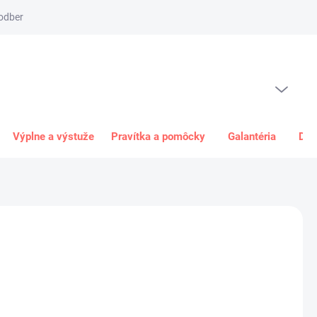
odber
Spôsob platby
Obchodné podmienky
Odstúpenie od 
PRÁZDNY KOŠÍK
NÁKUPNÝ
KOŠÍK
Výplne a výstuže
Pravítka a pomôcky
Galantéria
Dar
0 €
€ bez DPH
ková
+
Pridať do košíka