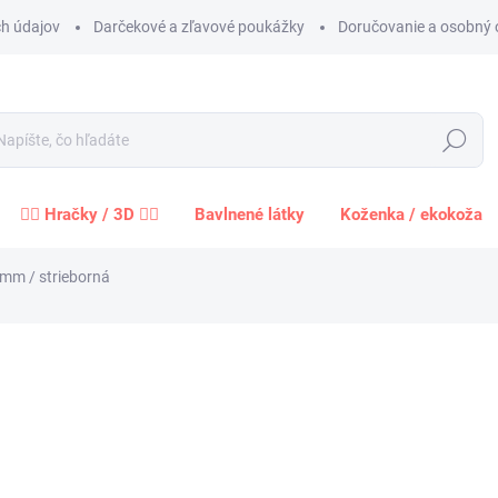
h údajov
Darčekové a zľavové poukážky
Doručovanie a osobný 
Hľadať
🧍‍♀️ Hračky / 3D 🧍‍♂️
Bavlnené látky
Koženka / ekokoža
 mm / strieborná
Neohodnotené
Podrobnosti hodnotenia
1,5
1,22 
Jednot
cena:
−