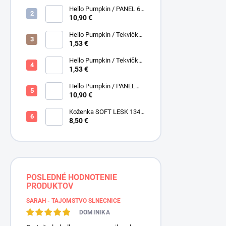
Henry Glass
Hello Pumpkin / PANEL 6
obrázkov / Henry Glass
10,90 €
Hello Pumpkin / Tekvičky /
Hnedá tmavá / Brown /
1,53 €
Henry Glass
Hello Pumpkin / Tekvičky -
Oriešky / Taupe / Hnedá /
1,53 €
Henry Glass
Hello Pumpkin / PANEL
veľký / Henry Glass
10,90 €
Koženka SOFT LESK 134
ZLATOBYĽ, žltá - zlatá,
8,50 €
POSLEDNÉ HODNOTENIE
PRODUKTOV
SARAH - TAJOMSTVO SLNEČNICE
DOMINIKA