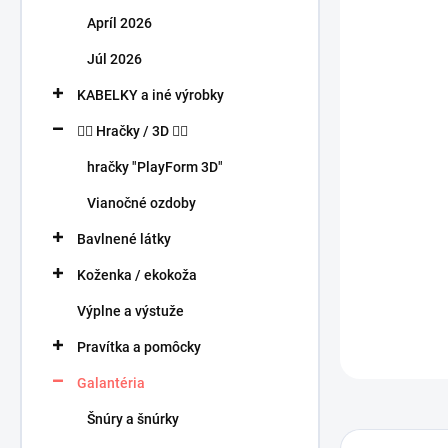
n
Apríl 2026
e
l
Júl 2026
KABELKY a iné výrobky
🧍‍♀️ Hračky / 3D 🧍‍♂️
hračky "PlayForm 3D"
Vianočné ozdoby
Bavlnené látky
Koženka / ekokoža
Výplne a výstuže
Pravítka a pomôcky
Galantéria
Šnúry a šnúrky