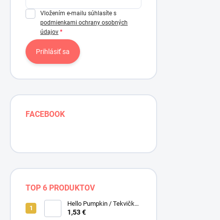
Vložením e-mailu súhlasíte s
podmienkami ochrany osobných
údajov
Prihlásiť sa
FACEBOOK
TOP 6 PRODUKTOV
Hello Pumpkin / Tekvičky /
Smotanová / Cream /
1,53 €