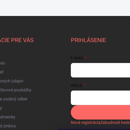
CIE PRE VÁS
PRIHLÁSENIE
E-MAIL
nás
ať
bných údajov
HESLO
zľavové poukážky
a osobný odber
by
odmienky
Nová registrácia
Zabudnuté hesl
od zmluvy