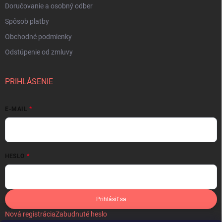
Doručovanie a osobný odber
Spôsob platby
Obchodné podmienky
Odstúpenie od zmluvy
PRIHLÁSENIE
E-MAIL
HESLO
Prihlásiť sa
Nová registrácia
Zabudnuté heslo