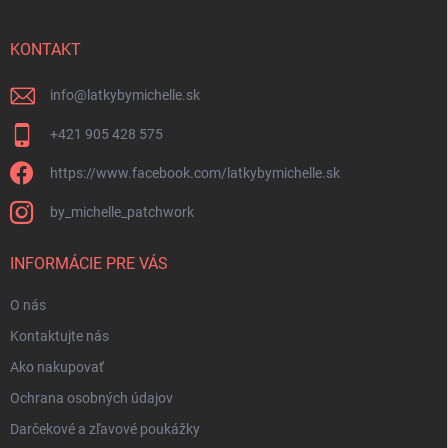
ä
t
i
KONTAKT
e
info
@
latkybymichelle.sk
+421 905 428 575
https://www.facebook.com/latkybymichelle.sk
by_michelle_patchwork
INFORMÁCIE PRE VÁS
O nás
Kontaktujte nás
Ako nakupovať
Ochrana osobných údajov
Darčekové a zľavové poukážky