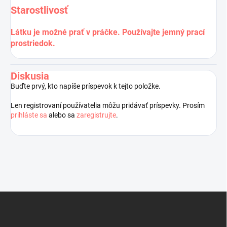
Starostlivosť
Látku je možné prať v práčke. Používajte jemný prací
prostriedok.
Diskusia
Buďte prvý, kto napíše príspevok k tejto položke.
Len registrovaní používatelia môžu pridávať príspevky. Prosím
prihláste sa
alebo sa
zaregistrujte
.
Z
á
p