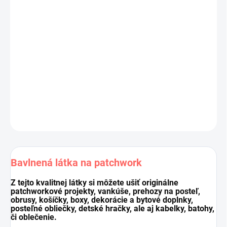
Výrobca:
Stof, kolekcia
ESSENTIALS
Materiál:
100 % bavlna
Šírka látky:
110 cm
Gramáž:
145g/m2
Cena je za 10 cm (10 cm = 1 ks).
Pri nákupe viacej kusov dodávame látku vcelku.
DETAILNÉ INFORMÁCIE
OPÝTAŤ SA
STRÁŽIŤ
Uložiť
Bavlnená látka na patchwork
Z tejto kvalitnej látky si môžete ušiť originálne
patchworkové projekty, vankúše, prehozy na posteľ,
obrusy, košíčky, boxy, dekorácie a bytové doplnky,
posteľné obliečky, detské hračky, ale aj kabelky, batohy,
či oblečenie.