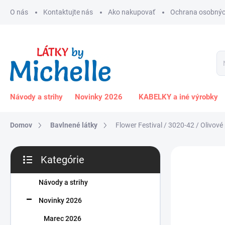
Prejsť
O nás
Kontaktujte nás
Ako nakupovať
Ochrana osobnýc
na
obsah
Návody a strihy
Novinky 2026
KABELKY a iné výrobky
Domov
Bavlnené látky
Flower Festival / 3020-42 / Olivové
B
Kategórie
o
Preskočiť
č
kategórie
n
Návody a strihy
ý
Novinky 2026
p
a
Marec 2026