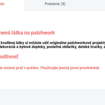
pis
Podobné (8)
nená látka na patchwork
o kvalitnej látky si môžete ušiť originálne patchworkové projekt
dekorácie a bytové doplnky, posteľné obliečky, detské hračky, a
ostlivosť
je možné prať v práčke. Používajte jemný prací prostriedok.