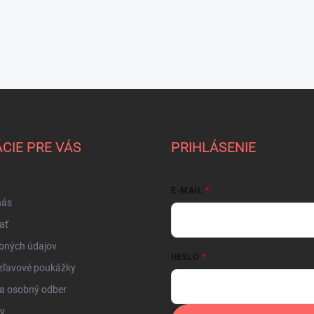
CIE PRE VÁS
PRIHLÁSENIE
E-MAIL
nás
ať
bných údajov
HESLO
zľavové poukážky
a osobný odber
by