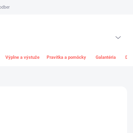
odber
Spôsob platby
Obchodné podmienky
Odstúpenie od 
PRÁZDNY KOŠÍK
NÁKUPNÝ
KOŠÍK
Výplne a výstuže
Pravítka a pomôcky
Galantéria
Dar
0 €
€ bez DPH
ková
+
Pridať do košíka