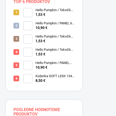
TOP 6 PRODUKTOV
Hello Pumpkin / Tekvičky /
Smotanová / Cream /
1,53 €
Henry Glass
Hello Pumpkin / PANEL 6
obrázkov / Henry Glass
10,90 €
Hello Pumpkin / Tekvičky /
Hnedá tmavá / Brown /
1,53 €
Henry Glass
Hello Pumpkin / Tekvičky -
Oriešky / Taupe / Hnedá /
1,53 €
Henry Glass
Hello Pumpkin / PANEL
veľký / Henry Glass
10,90 €
Koženka SOFT LESK 134
ZLATOBYĽ, žltá - zlatá,
8,50 €
POSLEDNÉ HODNOTENIE
PRODUKTOV