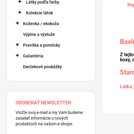
Látky podľa farby
Po
Kolekcie látok
Koženka / ekokoža
Výplne a výstuže
Bavl
Pravítka a pomôcky
Z tejt
Galantéria
boxy, 
Darčekové poukážky
Star
Látku 
ODOBERAŤ NEWSLETTER
Vložte svoj e-mail a my Vám budeme
zasielať informácie o nových
produktoch na našom e-shope.