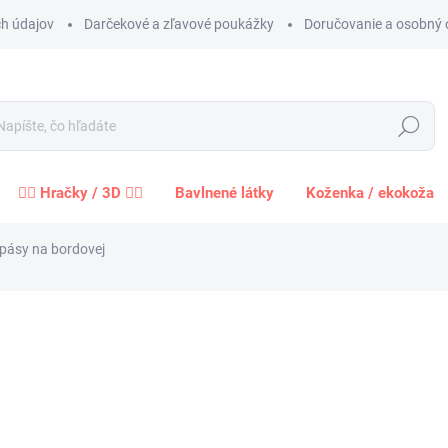
h údajov
Darčekové a zľavové poukážky
Doručovanie a osobný 
Hľadať
🧍‍♀️ Hračky / 3D 🧍‍♂️
Bavlnené látky
Koženka / ekokoža
 pásy na bordovej
Neohodnotené
Podrobnosti hodnotenia
ZNAČKA:
BENARTEX
1,4
1,14 
Jednot
cena:
−