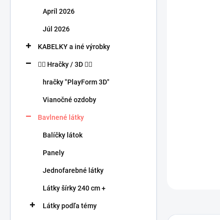
n
Apríl 2026
e
l
Júl 2026
KABELKY a iné výrobky
🧍‍♀️ Hračky / 3D 🧍‍♂️
hračky "PlayForm 3D"
Vianočné ozdoby
Bavlnené látky
Balíčky látok
Panely
Jednofarebné látky
Látky šírky 240 cm +
Látky podľa témy