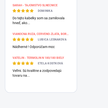
SARAH - TAJOMSTVO SLNEČNICE
DOMINIKA
Do tejto kabelky som sa zamilovala
hneď, ako...
VIANOČNÁ RUŽA, ČERVENO-ZLATÁ, BORDÚROVÉ PÁSY
LUBICA LESNAKOVA
Nádherné ! Odporúčam moc
VATELIN - TERMOLIN N 180/180 BIELY
ETELA KOSTKOVÁ
Veľmi. Sú kvalitne a zodpovedajú
tovaru na...