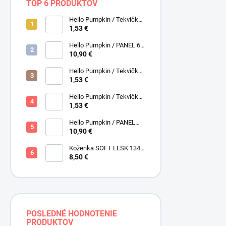
TOP 6 PRODUKTOV
Hello Pumpkin / Tekvičky /
Smotanová / Cream /
1,53 €
Henry Glass
Hello Pumpkin / PANEL 6
obrázkov / Henry Glass
10,90 €
Hello Pumpkin / Tekvičky /
Hnedá tmavá / Brown /
1,53 €
Henry Glass
Hello Pumpkin / Tekvičky -
Oriešky / Taupe / Hnedá /
1,53 €
Henry Glass
Hello Pumpkin / PANEL
veľký / Henry Glass
10,90 €
Koženka SOFT LESK 134
ZLATOBYĽ, žltá - zlatá,
8,50 €
POSLEDNÉ HODNOTENIE
PRODUKTOV