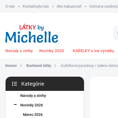
Prejsť
O nás
Kontaktujte nás
Ako nakupovať
Ochrana osobnýc
na
obsah
Návody a strihy
Novinky 2026
KABELKY a iné výrobky
Domov
Bavlnené látky
Gulôčkové paradoxy / zeleno-čiern
B
Kategórie
o
Preskočiť
č
kategórie
n
Návody a strihy
ý
Novinky 2026
p
a
Marec 2026