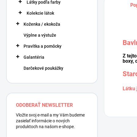
Látky podľa farby
Po
Kolekcie látok
Koženka / ekokoža
Výplne a výstuže
Bavl
Pravítka a pomôcky
Z tejt
Galantéria
boxy, 
Darčekové poukážky
Star
Látku 
ODOBERAŤ NEWSLETTER
Vložte svoj e-mail a my Vám budeme
zasielať informácie o nových
produktoch na našom e-shope.