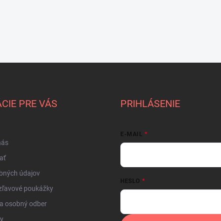
CIE PRE VÁS
PRIHLÁSENIE
E-MAIL
nás
ať
bných údajov
HESLO
zľavové poukážky
a osobný odber
by