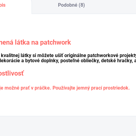
pis
Podobné (8)
nená látka na patchwork
o kvalitnej látky si môžete ušiť originálne patchworkové projekt
dekorácie a bytové doplnky, posteľné obliečky, detské hračky, a
ostlivosť
je možné prať v práčke. Používajte jemný prací prostriedok.