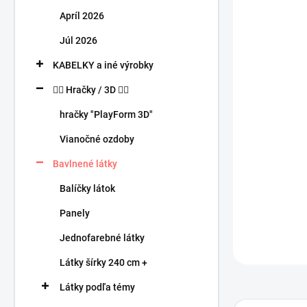
n
Apríl 2026
e
l
Júl 2026
KABELKY a iné výrobky
🧍‍♀️ Hračky / 3D 🧍‍♂️
hračky "PlayForm 3D"
Vianočné ozdoby
Bavlnené látky
Balíčky látok
Panely
Jednofarebné látky
Látky šírky 240 cm +
Látky podľa témy