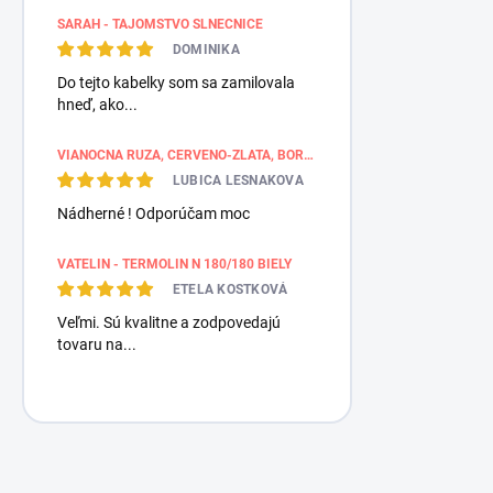
SARAH - TAJOMSTVO SLNEČNICE
DOMINIKA
Do tejto kabelky som sa zamilovala
hneď, ako...
VIANOČNÁ RUŽA, ČERVENO-ZLATÁ, BORDÚROVÉ PÁSY
LUBICA LESNAKOVA
Nádherné ! Odporúčam moc
VATELIN - TERMOLIN N 180/180 BIELY
ETELA KOSTKOVÁ
Veľmi. Sú kvalitne a zodpovedajú
tovaru na...