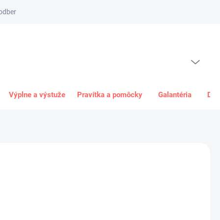
odber
Spôsob platby
Obchodné podmienky
Odstúpenie od 
PRÁZDNY KOŠÍK
NÁKUPNÝ
KOŠÍK
Výplne a výstuže
Pravítka a pomôcky
Galantéria
Dar
5 €
€ bez DPH
ková
+
Pridať do košíka