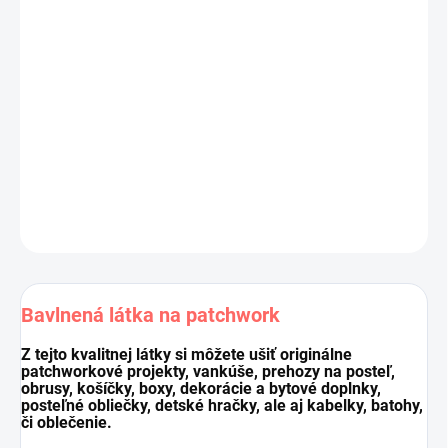
Výrobca:
Benartex , kolekcia
Judy's Bloom
Materiál:
100 % bavlna
Šírka látky:
110 cm
Cena je za 10 cm (10 cm = 1 ks).
Pri nákupe viacej kusov dodávame látku vcelku.
DETAILNÉ INFORMÁCIE
OPÝTAŤ SA
STRÁŽIŤ
Uložiť
Bavlnená látka na patchwork
Z tejto kvalitnej látky si môžete ušiť originálne
patchworkové projekty, vankúše, prehozy na posteľ,
obrusy, košíčky, boxy, dekorácie a bytové doplnky,
posteľné obliečky, detské hračky, ale aj kabelky, batohy,
či oblečenie.