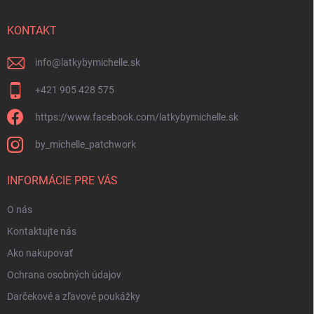
ä
t
i
KONTAKT
e
info
@
latkybymichelle.sk
+421 905 428 575
https://www.facebook.com/latkybymichelle.sk
by_michelle_patchwork
INFORMÁCIE PRE VÁS
O nás
Kontaktujte nás
Ako nakupovať
Ochrana osobných údajov
Darčekové a zľavové poukážky