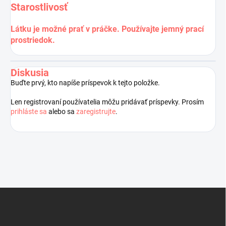
Starostlivosť
Látku je možné prať v práčke. Používajte jemný prací
prostriedok.
Diskusia
Buďte prvý, kto napíše príspevok k tejto položke.
Len registrovaní používatelia môžu pridávať príspevky. Prosím
prihláste sa
alebo sa
zaregistrujte
.
Z
á
p