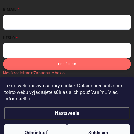
E-MAIL
HESLO
Prihlásiť sa
Nová registrácia
Zabudnuté heslo
Tento web používa súbory cookie. Ďalším prechádzaním
tohto webu vyjadrujete súhlas s ich používaním.. Viac
informácií
tu
.
IKONA
Nastavenie
Copyright 2026
Látky by Michelle
. Všetky práva vyhradené.
Upraviť
nastavenie cookies
Odmietnuť
Súhlasím