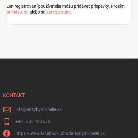
Len registrovaní používatelia môžu pridávať príspevky. Prosím
prihláste sa
alebo sa
zaregistrujte
.
Z
á
p
ä
t
i
KONTAKT
e
info
@
latkybymichelle.sk
+421 905 428 575
https://www.facebook.com/latkybymichelle.sk