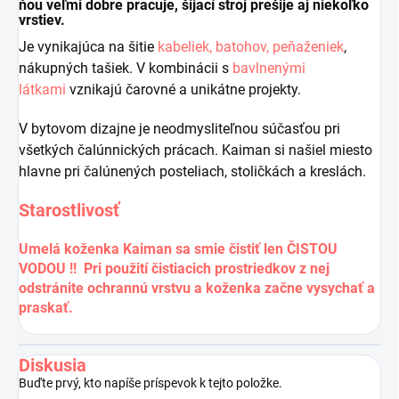
ňou veľmi dobre pracuje, šijací stroj prešije aj niekoľko
vrstiev.
Je vynikajúca na šitie
kabeliek, batohov, peňaženiek
,
nákupných tašiek. V kombinácii s
bavlnenými
látkami
vznikajú čarovné a unikátne projekty.
V bytovom dizajne je neodmysliteľnou súčasťou pri
všetkých čalúnnických prácach. Kaiman si našiel miesto
hlavne pri čalúnených posteliach, stoličkách a kreslách.
Starostlivosť
Umelá koženka Kaiman sa smie čistiť len ČISTOU
VODOU !! Pri použití čistiacich prostriedkov z nej
odstránite ochrannú vrstvu a koženka začne vysychať a
praskať.
Diskusia
Buďte prvý, kto napíše príspevok k tejto položke.