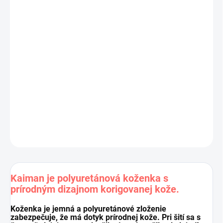
Zloženie:
- povrch:
100 % polyuretán
- rub:
70 % polyester, 30 % bavlna
Šírka:
140 cm
Hmotnosť:
610 g/bm
Cena je za 50 cm (50 cm = 1 ks).
Pri nákupe viacej kusov dodávame koženku vcelku.
DETAILNÉ INFORMÁCIE
OPÝTAŤ SA
STRÁŽIŤ
Uložiť
Kaiman je polyuretánová koženka s
prírodným dizajnom korigovanej kože
.
Koženka je jemná a polyuretánové zloženie
zabezpečuje, že má dotyk prírodnej kože. Pri šití sa s