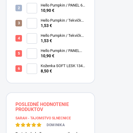
Henry Glass
Hello Pumpkin / PANEL 6
obrázkov / Henry Glass
10,90 €
Hello Pumpkin / Tekvičky /
Hnedá tmavá / Brown /
1,53 €
Henry Glass
Hello Pumpkin / Tekvičky -
Oriešky / Taupe / Hnedá /
1,53 €
Henry Glass
Hello Pumpkin / PANEL
veľký / Henry Glass
10,90 €
Koženka SOFT LESK 134
ZLATOBYĽ, žltá - zlatá,
8,50 €
POSLEDNÉ HODNOTENIE
PRODUKTOV
SARAH - TAJOMSTVO SLNEČNICE
DOMINIKA