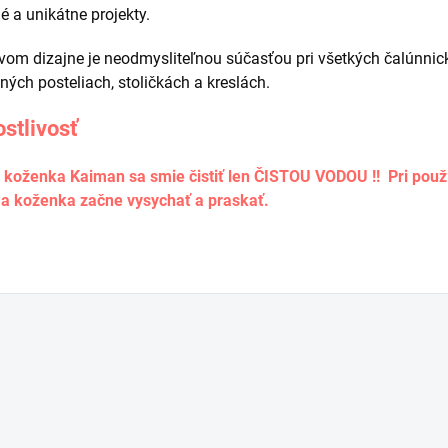
é a unikátne projekty.
vom dizajne je neodmysliteľnou súčasťou pri všetkých čalúnnick
ných posteliach, stoličkách a kreslách.
ostlivosť
koženka Kaiman sa smie čistiť len ČISTOU VODOU !! Pri použití
 a koženka začne vysychať a praskať.