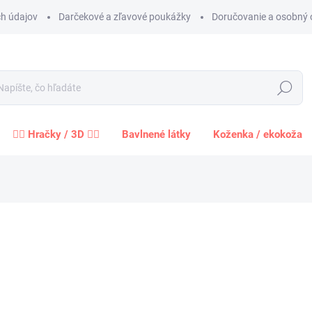
h údajov
Darčekové a zľavové poukážky
Doručovanie a osobný 
Hľadať
🧍‍♀️ Hračky / 3D 🧍‍♂️
Bavlnené látky
Koženka / ekokoža
Neohodnotené
Podrobnosti hodnotenia
ZNAČKA:
EU
7,6
6,18 
Jednot
MÔŽEM
cena:
DO:
17.8.