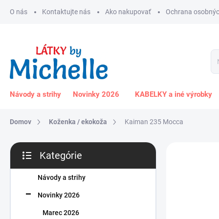
Prejsť
O nás
Kontaktujte nás
Ako nakupovať
Ochrana osobnýc
na
obsah
Návody a strihy
Novinky 2026
KABELKY a iné výrobky
Domov
Koženka / ekokoža
Kaiman 235 Mocca
B
Kategórie
o
Preskočiť
č
kategórie
n
Návody a strihy
ý
Novinky 2026
p
a
Marec 2026