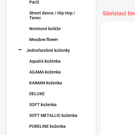
Paríž
Súvisiaci to
Street dance / Hip Hop /
Tanec
Novinové koláže
Meadow flower
Jednofarebné koženky
Aqualis koženka
AGAMA koženka
KAIMAN koženka
DELUXE
SOFT koženka
Briele gar
SOFT METALLIC koženka
/ hnedá - POSLEDNÝCH
PURELINE koženka
40 cm