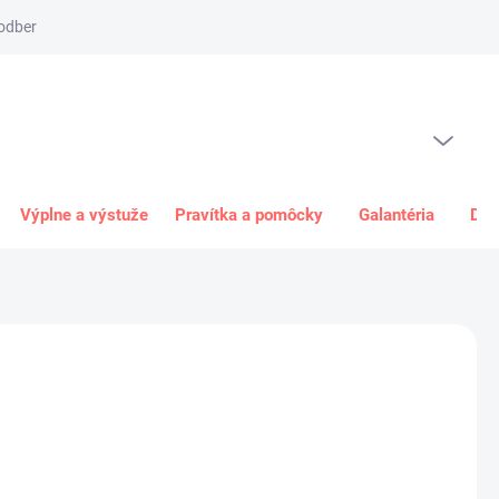
odber
Spôsob platby
Obchodné podmienky
Odstúpenie od 
PRÁZDNY KOŠÍK
NÁKUPNÝ
KOŠÍK
Výplne a výstuže
Pravítka a pomôcky
Galantéria
Dar
0 €
€ bez DPH
ková
E DORUČIŤ
2026