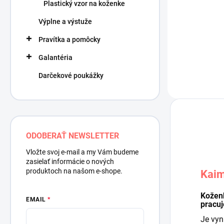
1,35 €
Plastický vzor na koženke
1,10 € bez DP
Výplne a výstuže
Pravítka a pomôcky
Galantéria
Darčekové poukážky
ODOBERAŤ NEWSLETTER
Vložte svoj e-mail a my Vám budeme
zasielať informácie o nových
produktoch na našom e-shope.
Kaim
Koženk
EMAIL
pracuje
Je vyn