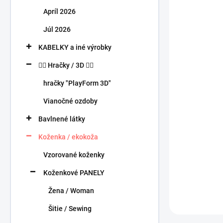
n
Apríl 2026
e
l
Júl 2026
KABELKY a iné výrobky
🧍‍♀️ Hračky / 3D 🧍‍♂️
hračky "PlayForm 3D"
Vianočné ozdoby
Bavlnené látky
Koženka / ekokoža
Vzorované koženky
Koženkové PANELY
Žena / Woman
Šitie / Sewing