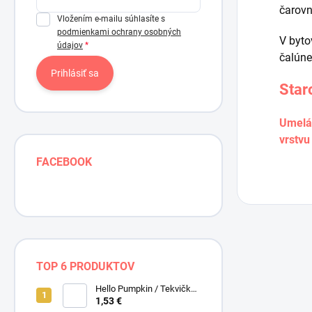
čarovn
Vložením e-mailu súhlasíte s
podmienkami ochrany osobných
V byto
údajov
čalúne
Prihlásiť sa
Star
Umelá 
vrstvu
FACEBOOK
TOP 6 PRODUKTOV
Hello Pumpkin / Tekvičky /
Smotanová / Cream /
1,53 €