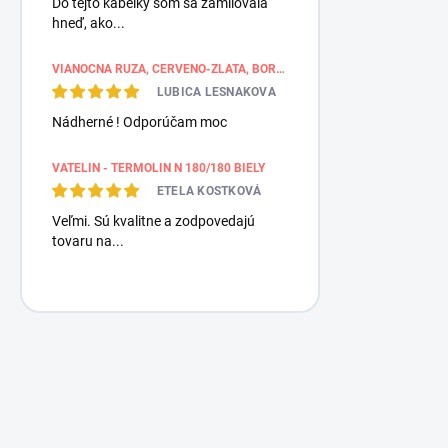
Do tejto kabelky som sa zamilovala
hneď, ako...
VIANOČNÁ RUŽA, ČERVENO-ZLATÁ, BORDÚROVÉ PÁSY
LUBICA LESNAKOVA
Nádherné ! Odporúčam moc
VATELIN - TERMOLIN N 180/180 BIELY
ETELA KOSTKOVÁ
Veľmi. Sú kvalitne a zodpovedajú
tovaru na...