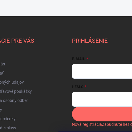
CIE PRE VÁS
PRIHLÁSENIE
E-MAIL
nás
ať
bných údajov
HESLO
zľavové poukážky
a osobný odber
by
odmienky
Nová registrácia
Zabudnuté hesl
od zmluvy