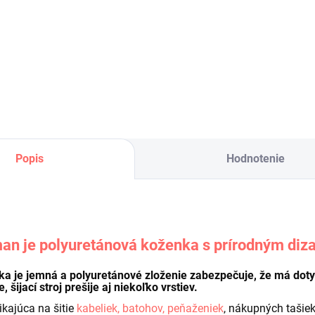
1,10 € bez DPH
1,10 €
H
Do košíka
Do košíka
Popis
Hodnotenie
an je polyuretánová koženka s prírodným diz
a je jemná a polyuretánové zloženie zabezpečuje, že má dotyk 
, šijací stroj prešije aj niekoľko vrstiev.
ikajúca na šitie
kabeliek, batohov, peňaženiek
, nákupných tašie