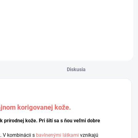
 bez DPH
1,10 € bez DPH
Do košíka
Do košíka
Diskusia
ajnom korigovanej kože
.
prírodnej kože. Pri šití sa s ňou veľmi dobre
k. V kombinácii s
bavlnenými látkami
vznikajú