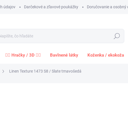
h údajov
Darčekové a zľavové poukážky
Doručovanie a osobný 
Hľadať
🧍‍♀️ Hračky / 3D 🧍‍♂️
Bavlnené látky
Koženka / ekokoža
Linen Texture 1473 S8 / Slate tmavošedá
Neohodnotené
Podrobnosti hodnotenia
ZNAČKA:
MAKOWER
1,2
0,98 
Jednot
cena:
−