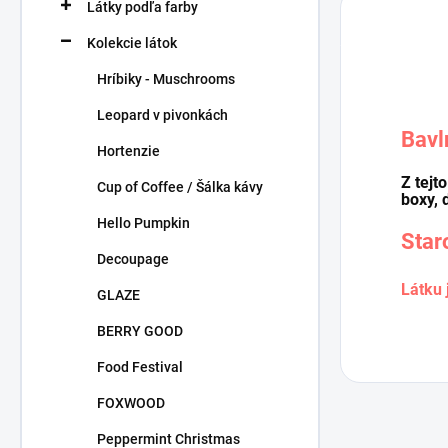
Látky podľa farby
Kolekcie látok
Hríbiky - Muschrooms
Leopard v pivonkách
Bavl
Hortenzie
Z tejt
Cup of Coffee / Šálka kávy
boxy, 
Hello Pumpkin
Star
Decoupage
Látku 
GLAZE
BERRY GOOD
Food Festival
FOXWOOD
Peppermint Christmas