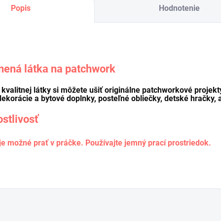
Popis
Hodnotenie
nená látka na patchwork
o kvalitnej látky si môžete ušiť originálne patchworkové projekt
dekorácie a bytové doplnky, posteľné obliečky, detské hračky, a
ostlivosť
je možné prať v práčke. Používajte jemný prací prostriedok.