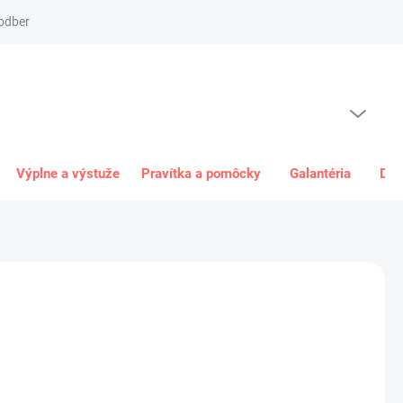
odber
Spôsob platby
Obchodné podmienky
Odstúpenie od 
PRÁZDNY KOŠÍK
NÁKUPNÝ
KOŠÍK
Výplne a výstuže
Pravítka a pomôcky
Galantéria
Dar
0 €
€ bez DPH
ková
+
Pridať do košíka