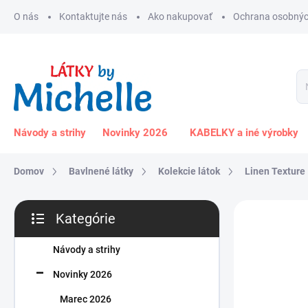
Prejsť
O nás
Kontaktujte nás
Ako nakupovať
Ochrana osobnýc
na
obsah
Návody a strihy
Novinky 2026
KABELKY a iné výrobky
Domov
Bavlnené látky
Kolekcie látok
Linen Texture
B
Kategórie
o
Preskočiť
č
kategórie
n
Návody a strihy
ý
Novinky 2026
p
a
Marec 2026