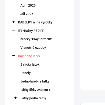
n
Apríl 2026
e
l
Júl 2026
KABELKY a iné výrobky
🧍‍♀️ Hračky / 3D 🧍‍♂️
hračky "PlayForm 3D"
Vianočné ozdoby
Bavlnené látky
Balíčky látok
Panely
Jednofarebné látky
Látky šírky 240 cm +
Látky podľa témy