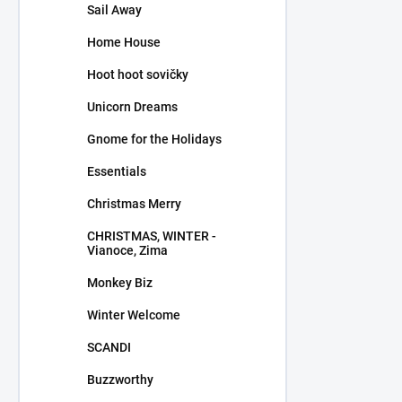
Sail Away
Home House
Hoot hoot sovičky
Unicorn Dreams
Gnome for the Holidays
Essentials
Christmas Merry
CHRISTMAS, WINTER -
Vianoce, Zima
Monkey Biz
Winter Welcome
SCANDI
Buzzworthy