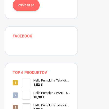
Prihlásiť sa
FACEBOOK
TOP 6 PRODUKTOV
Hello Pumpkin / Tekvičky /
Smotanová / Cream /
1,53 €
Henry Glass
Hello Pumpkin / PANEL 6
obrázkov / Henry Glass
10,90 €
Hello Pumpkin / Tekvičky /