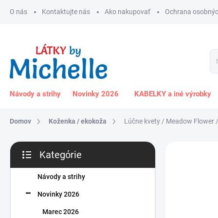
Prejsť
O nás
Kontaktujte nás
Ako nakupovať
Ochrana osobnýc
na
obsah
Návody a strihy
Novinky 2026
KABELKY a iné výrobky
Domov
Koženka / ekokoža
Lúčne kvety / Meadow Flower /
B
Kategórie
o
Preskočiť
č
kategórie
n
Návody a strihy
ý
Novinky 2026
p
a
Marec 2026