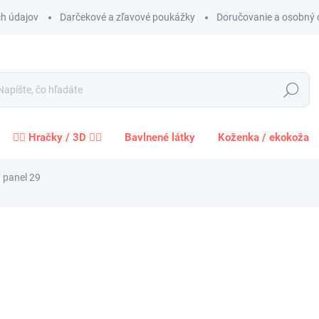
h údajov
Darčekové a zľavové poukážky
Doručovanie a osobný 
Hľadať
🧍‍♀️ Hračky / 3D 🧍‍♂️
Bavlnené látky
Koženka / ekokoža
 panel 29
Neohodnotené
Podrobnosti hodnotenia
ZNAČKA:
MCHLL
od
od
5,2
Jednot
ROZME
cena: