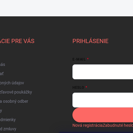
CIE PRE VÁS
PRIHLÁSENIE
E-MAIL
nás
ať
bných údajov
HESLO
zľavové poukážky
a osobný odber
by
odmienky
Nová registrácia
Zabudnuté hesl
od zmluvy