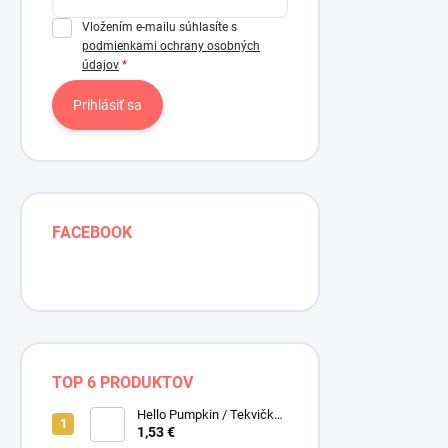
Vložením e-mailu súhlasíte s
podmienkami ochrany osobných
údajov
Prihlásiť sa
FACEBOOK
TOP 6 PRODUKTOV
Hello Pumpkin / Tekvičky /
Smotanová / Cream /
1,53 €