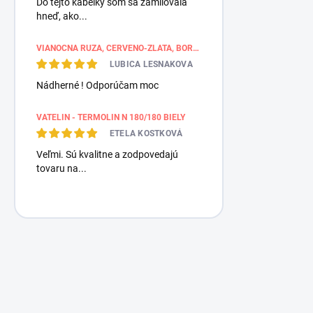
Do tejto kabelky som sa zamilovala
hneď, ako...
VIANOČNÁ RUŽA, ČERVENO-ZLATÁ, BORDÚROVÉ PÁSY
LUBICA LESNAKOVA
Nádherné ! Odporúčam moc
VATELIN - TERMOLIN N 180/180 BIELY
ETELA KOSTKOVÁ
Veľmi. Sú kvalitne a zodpovedajú
tovaru na...