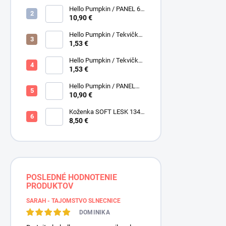
Henry Glass
Hello Pumpkin / PANEL 6
obrázkov / Henry Glass
10,90 €
Hello Pumpkin / Tekvičky /
Hnedá tmavá / Brown /
1,53 €
Henry Glass
Hello Pumpkin / Tekvičky -
Oriešky / Taupe / Hnedá /
1,53 €
Henry Glass
Hello Pumpkin / PANEL
veľký / Henry Glass
10,90 €
Koženka SOFT LESK 134
ZLATOBYĽ, žltá - zlatá,
8,50 €
POSLEDNÉ HODNOTENIE
PRODUKTOV
SARAH - TAJOMSTVO SLNEČNICE
DOMINIKA