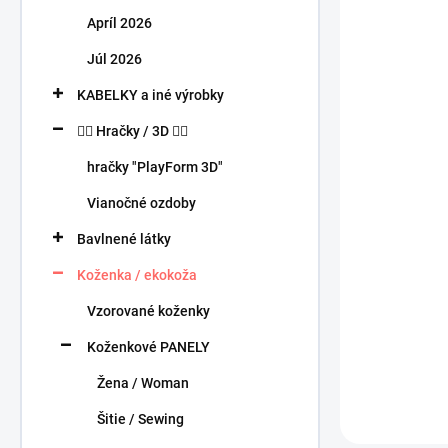
n
Apríl 2026
e
l
Júl 2026
KABELKY a iné výrobky
🧍‍♀️ Hračky / 3D 🧍‍♂️
hračky "PlayForm 3D"
Vianočné ozdoby
Bavlnené látky
Koženka / ekokoža
Vzorované koženky
Koženkové PANELY
Žena / Woman
Šitie / Sewing