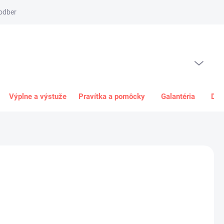
odber
Spôsob platby
Obchodné podmienky
Odstúpenie od 
PRÁZDNY KOŠÍK
NÁKUPNÝ
KOŠÍK
Výplne a výstuže
Pravítka a pomôcky
Galantéria
Dar
6,50 €
8 €
bez DPH
ková
R