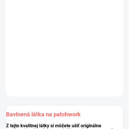
1,11 € bez DPH
Jednotková
cena:
−
+
Pridať do košíka
Výrobca:
Elizabeth's Studio
, kolekcia
Berry Good
Materiál: 100 % bavlna
Šírka látky: 110 cm
Cena je za 10 cm (10 cm = 1 ks).
Pri nákupe viacej kusov dodávame látku vcelku.
DETAILNÉ INFORMÁCIE
OPÝTAŤ SA
STRÁŽIŤ
Uložiť
Bavlnená látka na patchwork
Z tejto kvalitnej látky si môžete ušiť originálne