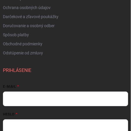
Ochrana osobných údajov
Darčekové a zľavové poukážky
Doručovanie a osobný odber
Spôsob platby
Obchodné podmienky
Odstúpenie od zmluvy
PRIHLÁSENIE
E-MAIL
HESLO