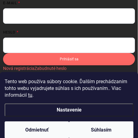
E-MAIL
HESLO
Prihlásiť sa
Nová registrácia
Zabudnuté heslo
Tento web používa súbory cookie. Ďalším prechádzaním
tohto webu vyjadrujete súhlas s ich používaním.. Viac
informácií
tu
.
IKONA
Nastavenie
Copyright 2026
Látky by Michelle
. Všetky práva vyhradené.
Upraviť
nastavenie cookies
Odmietnuť
Súhlasím
Vytvoril Shoptet