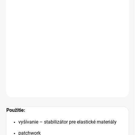
Šírka:
80 cm
Hmotnosť:
40 + 20 g/m2
Cena je za 1m
Netkaná textília tepelne spevnená + jednostranne
prižehľovacia vrstva
Pri nákupe viacej kusov dodávame materiál vcelku.
DETAILNÉ INFORMÁCIE
OPÝTAŤ SA
STRÁŽIŤ
Uložiť
Použitie:
vyšívanie – stabilizátor pre elastické materiály
patchwork