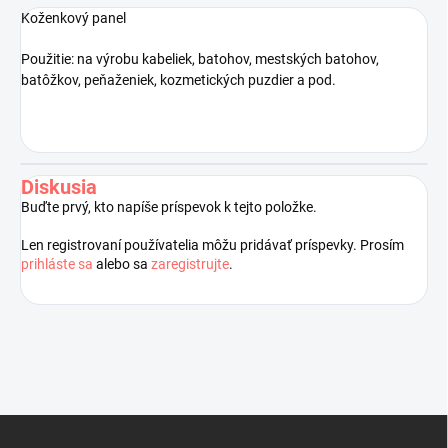
Koženkový panel
Použitie: na výrobu kabeliek, batohov, mestských batohov,
batôžkov, peňaženiek, kozmetických puzdier a pod.
Diskusia
Buďte prvý, kto napíše príspevok k tejto položke.
Len registrovaní používatelia môžu pridávať príspevky. Prosím
prihláste sa
alebo sa
zaregistrujte
.
Z
á