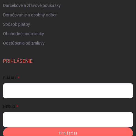
Darčekové a zľavové poukážky
Doručovanie a osobný odber
Spôsob platby
Obchodné podmienky
Odstúpenie od zmluvy
PRIHLÁSENIE
E-MAIL
HESLO
Prihlásiť sa