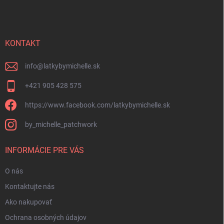
p
ä
t
i
KONTAKT
e
info
@
latkybymichelle.sk
+421 905 428 575
https://www.facebook.com/latkybymichelle.sk
by_michelle_patchwork
INFORMÁCIE PRE VÁS
O nás
Kontaktujte nás
Ako nakupovať
Ochrana osobných údajov