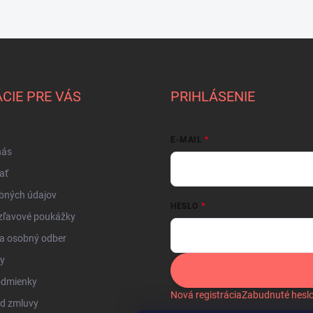
CIE PRE VÁS
PRIHLÁSENIE
E-MAIL
nás
ať
bných údajov
HESLO
zľavové poukážky
a osobný odber
by
odmienky
Nová registrácia
Zabudnuté hesl
od zmluvy