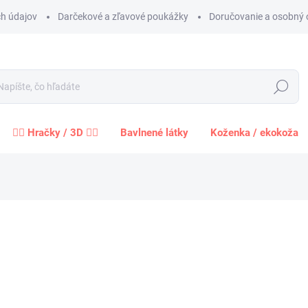
h údajov
Darčekové a zľavové poukážky
Doručovanie a osobný 
Hľadať
🧍‍♀️ Hračky / 3D 🧍‍♂️
Bavlnené látky
Koženka / ekokoža
Neohodnotené
Podrobnosti hodnotenia
ZNAČKA:
MCHLL
od
od
6,1
Jednot
ROZME
cena: