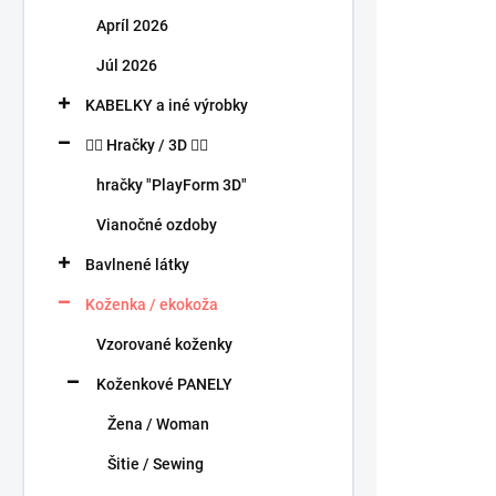
n
Apríl 2026
e
l
Júl 2026
KABELKY a iné výrobky
🧍‍♀️ Hračky / 3D 🧍‍♂️
hračky "PlayForm 3D"
Vianočné ozdoby
Bavlnené látky
Koženka / ekokoža
Vzorované koženky
Koženkové PANELY
Žena / Woman
Šitie / Sewing