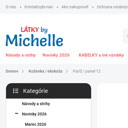
Prejsť
O nás
Kontaktujte nás
Ako nakupovať
Ochrana osobnýc
na
obsah
Návody a strihy
Novinky 2026
KABELKY a iné výrobky
Domov
Koženka / ekokoža
Paríž / panel 12
B
Kategórie
o
Preskočiť
č
kategórie
n
Návody a strihy
ý
Novinky 2026
p
a
Marec 2026