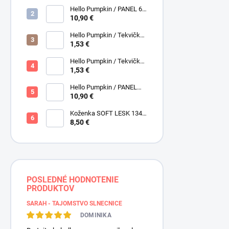
Henry Glass
Hello Pumpkin / PANEL 6
obrázkov / Henry Glass
10,90 €
Hello Pumpkin / Tekvičky /
Hnedá tmavá / Brown /
1,53 €
Henry Glass
Hello Pumpkin / Tekvičky -
Oriešky / Taupe / Hnedá /
1,53 €
Henry Glass
Hello Pumpkin / PANEL
veľký / Henry Glass
10,90 €
Koženka SOFT LESK 134
ZLATOBYĽ, žltá - zlatá,
8,50 €
POSLEDNÉ HODNOTENIE
PRODUKTOV
SARAH - TAJOMSTVO SLNEČNICE
DOMINIKA