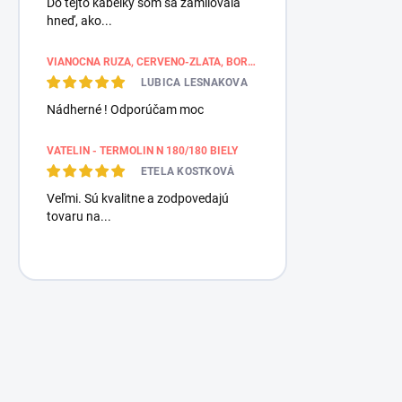
Do tejto kabelky som sa zamilovala
hneď, ako...
VIANOČNÁ RUŽA, ČERVENO-ZLATÁ, BORDÚROVÉ PÁSY
LUBICA LESNAKOVA
Nádherné ! Odporúčam moc
VATELIN - TERMOLIN N 180/180 BIELY
ETELA KOSTKOVÁ
Veľmi. Sú kvalitne a zodpovedajú
tovaru na...