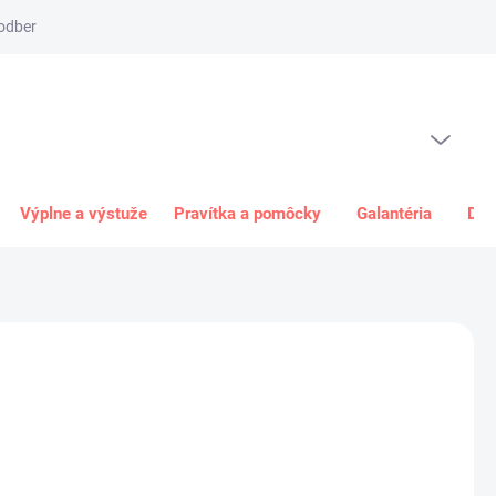
odber
Spôsob platby
Obchodné podmienky
Odstúpenie od 
PRÁZDNY KOŠÍK
NÁKUPNÝ
KOŠÍK
Výplne a výstuže
Pravítka a pomôcky
Galantéria
Dar
7,50 €
0 €
bez DPH
ková
R