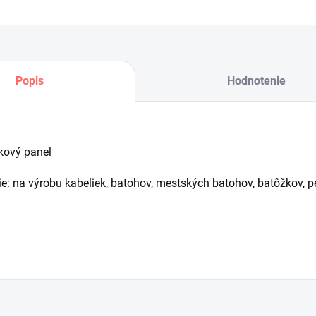
Ulo
Popis
Hodnotenie
kový panel
ie: na výrobu kabeliek, batohov, mestských batohov, batôžkov, 