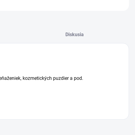
OPÝTAŤ SA
STRÁŽIŤ
žiť
Diskusia
peňaženiek, kozmetických puzdier a pod.