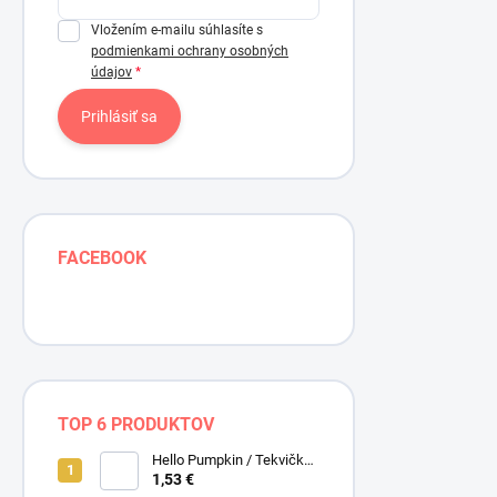
Vložením e-mailu súhlasíte s
podmienkami ochrany osobných
údajov
Prihlásiť sa
FACEBOOK
TOP 6 PRODUKTOV
Hello Pumpkin / Tekvičky /
Smotanová / Cream /
1,53 €