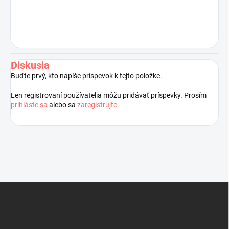
Diskusia
Buďte prvý, kto napíše príspevok k tejto položke.
Len registrovaní používatelia môžu pridávať príspevky. Prosím
prihláste sa
alebo sa
zaregistrujte
.
Z
á
p
ä