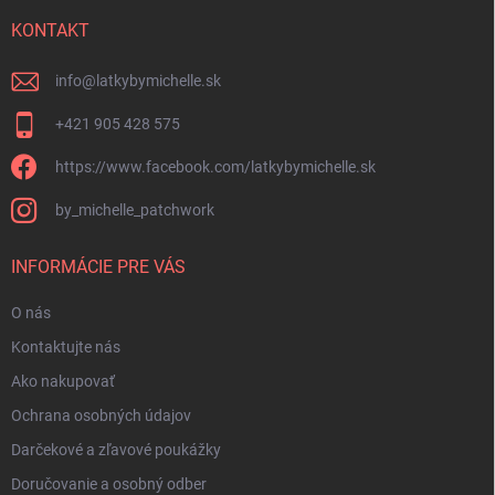
t
i
KONTAKT
e
info
@
latkybymichelle.sk
+421 905 428 575
https://www.facebook.com/latkybymichelle.sk
by_michelle_patchwork
INFORMÁCIE PRE VÁS
O nás
Kontaktujte nás
Ako nakupovať
Ochrana osobných údajov
Darčekové a zľavové poukážky
Doručovanie a osobný odber