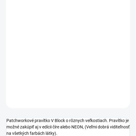
Jednotková
MÔŽEME
cena:
DORUČIŤ DO:
13.8.2026
−
+
Pridať do košíka
Liza Decor
- Patchworkové pravítko V Block
Možnosť výberu pravítka:
ČÍRE / NEON
DETAILNÉ INFORMÁCIE
OPÝTAŤ SA
STRÁŽIŤ
Uložiť
Patchworkové pravítko V Block o rôznych veľkostiach. Pravítko je
možné zakúpiť aj v edícii číre alebo NEON, (Veľmi dobrá viditeľnosť
na všetkých farbách látky).