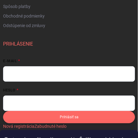
Spôsob platby
Obchodné podmienky
Odstúpenie od zmluvy
PRIHLÁSENIE
E-MAIL
HESLO
Prihlásiť sa
Nová registrácia
Zabudnuté heslo