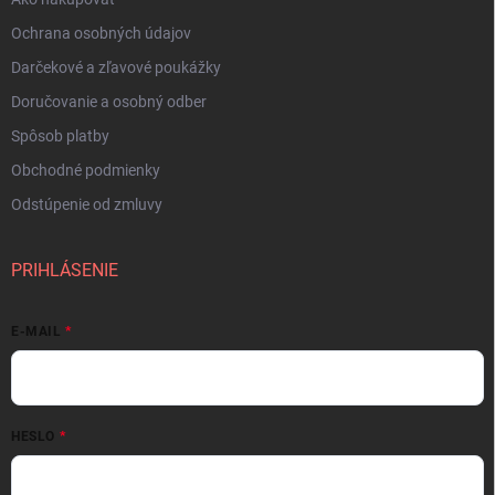
Ochrana osobných údajov
Darčekové a zľavové poukážky
Doručovanie a osobný odber
Spôsob platby
Obchodné podmienky
Odstúpenie od zmluvy
PRIHLÁSENIE
E-MAIL
HESLO