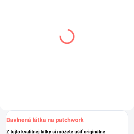
SKLADOM
(>5 KS)
Seasons / Listy stromov
/ šedá / sivá
1,30 €
1,06 € bez DPH
Do košíka
Bavlnená látka na patchwork
Z tejto kvalitnej látky si môžete ušiť originálne