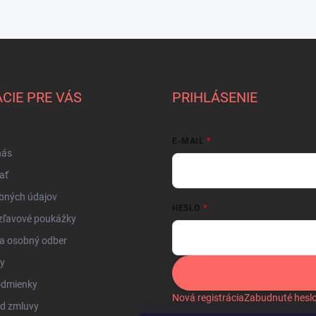
CIE PRE VÁS
PRIHLÁSENIE
E-MAIL
nás
ať
bných údajov
HESLO
zľavové poukážky
a osobný odber
by
odmienky
Nová registrácia
Zabudnuté hesl
od zmluvy