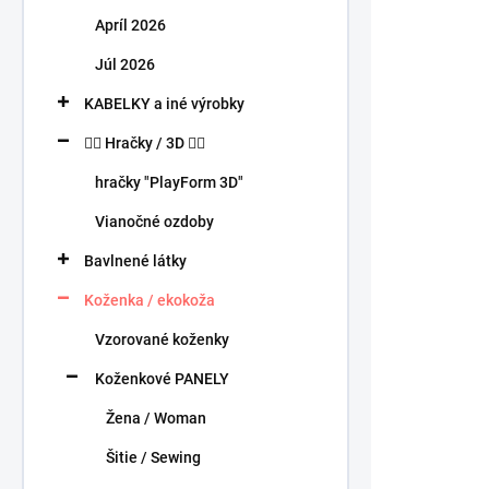
n
Apríl 2026
e
l
Júl 2026
KABELKY a iné výrobky
🧍‍♀️ Hračky / 3D 🧍‍♂️
hračky "PlayForm 3D"
Vianočné ozdoby
Bavlnené látky
Koženka / ekokoža
Vzorované koženky
Koženkové PANELY
Žena / Woman
Šitie / Sewing