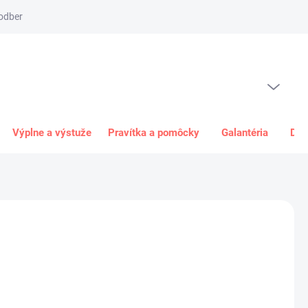
odber
Spôsob platby
Obchodné podmienky
Odstúpenie od 
PRÁZDNY KOŠÍK
NÁKUPNÝ
KOŠÍK
Výplne a výstuže
Pravítka a pomôcky
Galantéria
Dar
7,50 €
0 €
bez DPH
ková
R