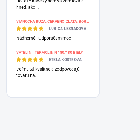
Do tejto kabelky som sa zamilovala
hneď, ako...
VIANOČNÁ RUŽA, ČERVENO-ZLATÁ, BORDÚROVÉ PÁSY
LUBICA LESNAKOVA
Nádherné ! Odporúčam moc
VATELIN - TERMOLIN N 180/180 BIELY
ETELA KOSTKOVÁ
Veľmi. Sú kvalitne a zodpovedajú
tovaru na...