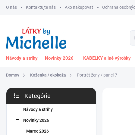
Prejsť
O nás
Kontaktujte nás
Ako nakupovať
Ochrana osobnýc
na
obsah
Návody a strihy
Novinky 2026
KABELKY a iné výrobky
Domov
Koženka / ekokoža
Portrét ženy / panel-7
B
Kategórie
o
Preskočiť
č
kategórie
n
Návody a strihy
ý
Novinky 2026
p
a
Marec 2026