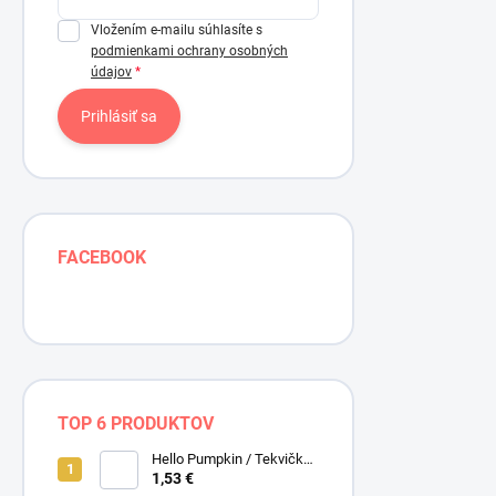
Vložením e-mailu súhlasíte s
podmienkami ochrany osobných
údajov
Prihlásiť sa
FACEBOOK
TOP 6 PRODUKTOV
Hello Pumpkin / Tekvičky /
Smotanová / Cream /
1,53 €