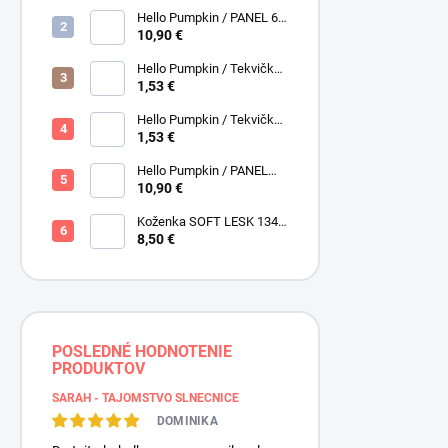
Henry Glass
Hello Pumpkin / PANEL 6
obrázkov / Henry Glass
10,90 €
Hello Pumpkin / Tekvičky /
Hnedá tmavá / Brown /
1,53 €
Henry Glass
Hello Pumpkin / Tekvičky -
Oriešky / Taupe / Hnedá /
1,53 €
Henry Glass
Hello Pumpkin / PANEL
veľký / Henry Glass
10,90 €
Koženka SOFT LESK 134
ZLATOBYĽ, žltá - zlatá,
8,50 €
POSLEDNÉ HODNOTENIE
PRODUKTOV
SARAH - TAJOMSTVO SLNEČNICE
DOMINIKA