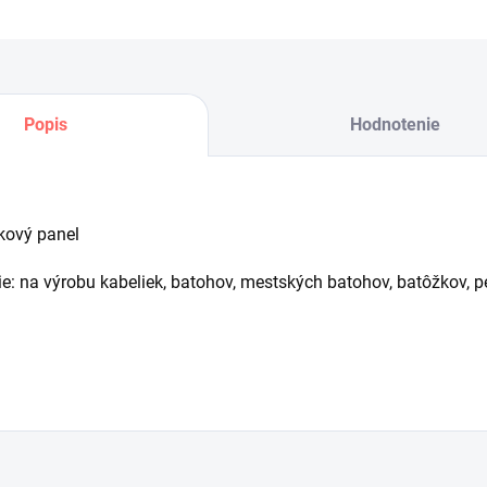
Ulo
Popis
Hodnotenie
kový panel
ie: na výrobu kabeliek, batohov, mestských batohov, batôžkov, 