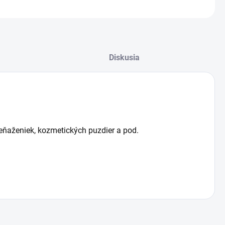
OPÝTAŤ SA
STRÁŽIŤ
žiť
Diskusia
peňaženiek, kozmetických puzdier a pod.