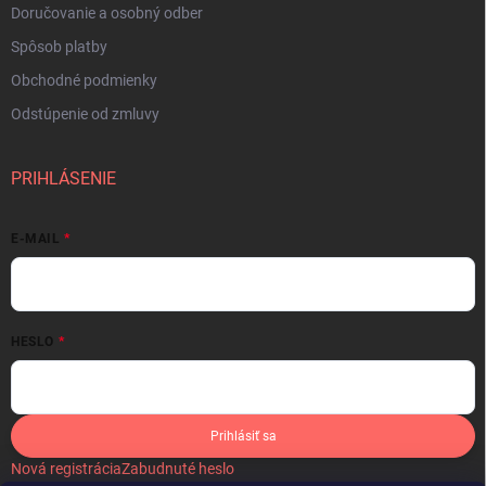
Doručovanie a osobný odber
Spôsob platby
Obchodné podmienky
Odstúpenie od zmluvy
PRIHLÁSENIE
E-MAIL
HESLO
Prihlásiť sa
Nová registrácia
Zabudnuté heslo