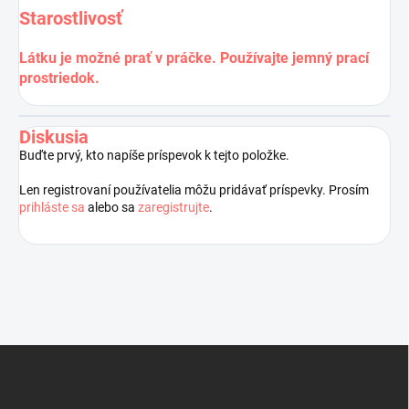
Starostlivosť
Látku je možné prať v práčke. Používajte jemný prací
prostriedok.
Diskusia
Buďte prvý, kto napíše príspevok k tejto položke.
Len registrovaní používatelia môžu pridávať príspevky. Prosím
prihláste sa
alebo sa
zaregistrujte
.
Z
á
p