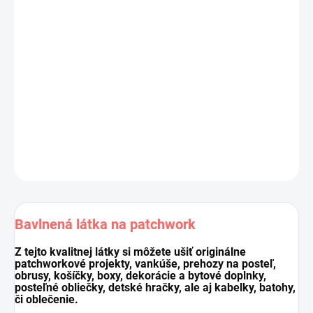
Výrobca:
Stof, kolekcia
Quilters Combination
Materiál:
100 % bavlna
Šírka látky:
110 cm
Gramáž:
143g/m2
Cena je za 10 cm (10 cm = 1 ks).
Pri nákupe viacej kusov dodávame látku vcelku.
DETAILNÉ INFORMÁCIE
OPÝTAŤ SA
STRÁŽIŤ
Uložiť
Bavlnená látka na patchwork
Z tejto kvalitnej látky si môžete ušiť originálne
patchworkové projekty, vankúše, prehozy na posteľ,
obrusy, košíčky, boxy, dekorácie a bytové doplnky,
posteľné obliečky, detské hračky, ale aj kabelky, batohy,
či oblečenie.