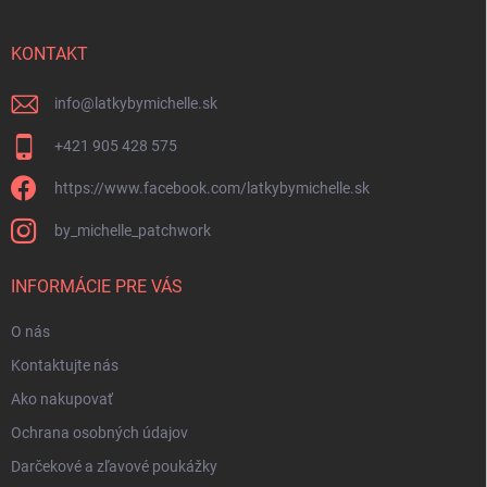
ä
t
i
KONTAKT
e
info
@
latkybymichelle.sk
+421 905 428 575
https://www.facebook.com/latkybymichelle.sk
by_michelle_patchwork
INFORMÁCIE PRE VÁS
O nás
Kontaktujte nás
Ako nakupovať
Ochrana osobných údajov
Darčekové a zľavové poukážky