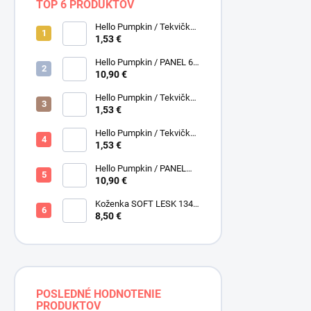
TOP 6 PRODUKTOV
Hello Pumpkin / Tekvičky /
Smotanová / Cream /
1,53 €
Henry Glass
Hello Pumpkin / PANEL 6
obrázkov / Henry Glass
10,90 €
Hello Pumpkin / Tekvičky /
Hnedá tmavá / Brown /
1,53 €
Henry Glass
Hello Pumpkin / Tekvičky -
Oriešky / Taupe / Hnedá /
1,53 €
Henry Glass
Hello Pumpkin / PANEL
veľký / Henry Glass
10,90 €
Koženka SOFT LESK 134
ZLATOBYĽ, žltá - zlatá,
8,50 €
POSLEDNÉ HODNOTENIE
PRODUKTOV