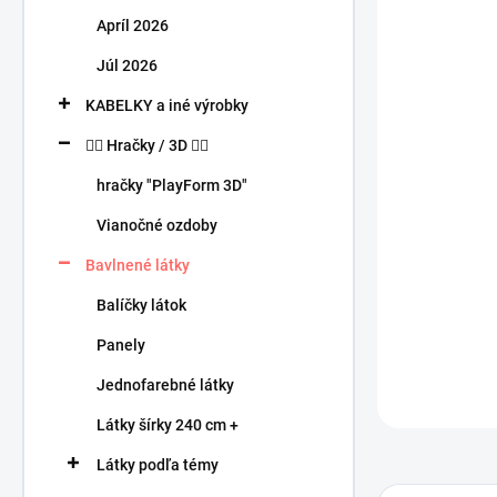
n
Apríl 2026
e
l
Júl 2026
KABELKY a iné výrobky
🧍‍♀️ Hračky / 3D 🧍‍♂️
hračky "PlayForm 3D"
Vianočné ozdoby
Bavlnené látky
Balíčky látok
Panely
Jednofarebné látky
Látky šírky 240 cm +
Látky podľa témy