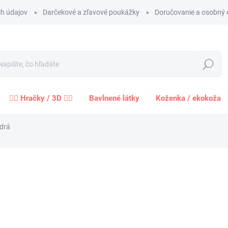
h údajov
Darčekové a zľavové poukážky
Doručovanie a osobný 
Hľadať
🧍‍♀️ Hračky / 3D 🧍‍♂️
Bavlnené látky
Koženka / ekokoža
drá
Neohodnotené
Podrobnosti hodnotenia
ZNAČKA:
STOF
1,2
1,02 
Jednot
cena:
−