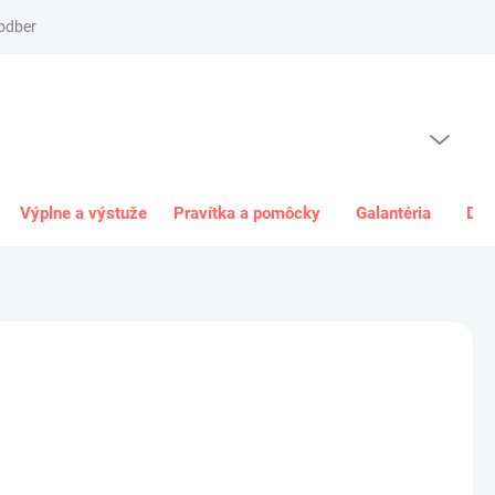
odber
Spôsob platby
Obchodné podmienky
Odstúpenie od 
PRÁZDNY KOŠÍK
NÁKUPNÝ
KOŠÍK
Výplne a výstuže
Pravítka a pomôcky
Galantéria
Dar
5 €
€ bez DPH
ková
+
Pridať do košíka