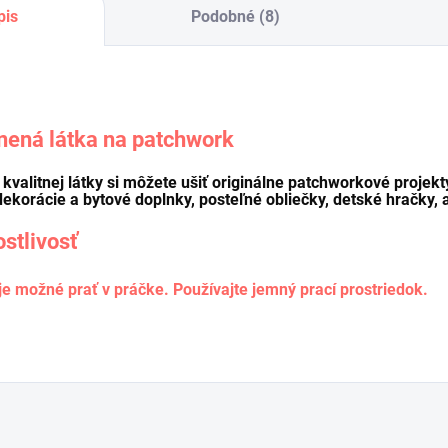
pis
Podobné (8)
nená látka na patchwork
o kvalitnej látky si môžete ušiť originálne patchworkové projekt
dekorácie a bytové doplnky, posteľné obliečky, detské hračky, a
ostlivosť
je možné prať v práčke. Používajte jemný prací prostriedok.