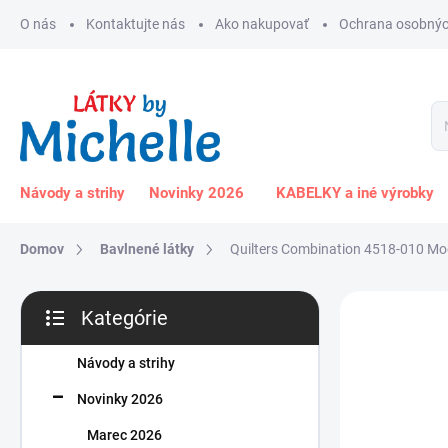
Prejsť
O nás
Kontaktujte nás
Ako nakupovať
Ochrana osobnýc
na
obsah
Návody a strihy
Novinky 2026
KABELKY a iné výrobky
Domov
Bavlnené látky
Quilters Combination 4518-010 Mo
B
Kategórie
o
Preskočiť
č
kategórie
n
Návody a strihy
ý
Novinky 2026
p
a
Marec 2026