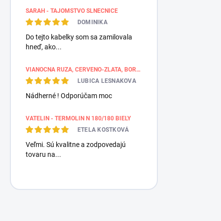
SARAH - TAJOMSTVO SLNEČNICE
DOMINIKA
Do tejto kabelky som sa zamilovala
hneď, ako...
VIANOČNÁ RUŽA, ČERVENO-ZLATÁ, BORDÚROVÉ PÁSY
LUBICA LESNAKOVA
Nádherné ! Odporúčam moc
VATELIN - TERMOLIN N 180/180 BIELY
ETELA KOSTKOVÁ
Veľmi. Sú kvalitne a zodpovedajú
tovaru na...