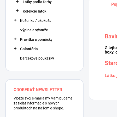
Látky podľa farby
Po
Kolekcie látok
Koženka / ekokoža
Výplne a výstuže
Bavl
Pravítka a pomôcky
Z tejt
Galantéria
boxy, 
Darčekové poukážky
Star
Látku 
ODOBERAŤ NEWSLETTER
Vložte svoj e-mail a my Vám budeme
zasielať informácie o nových
produktoch na našom e-shope.