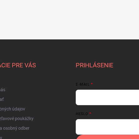
CIE PRE VÁS
PRIHLÁSENIE
E-MAIL
nás
ať
bných údajov
HESLO
zľavové poukážky
a osobný odber
by