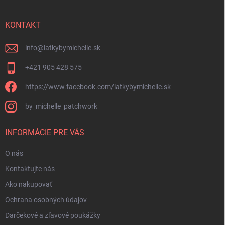
ä
t
i
KONTAKT
e
info
@
latkybymichelle.sk
+421 905 428 575
https://www.facebook.com/latkybymichelle.sk
by_michelle_patchwork
INFORMÁCIE PRE VÁS
O nás
Kontaktujte nás
Ako nakupovať
Ochrana osobných údajov
Darčekové a zľavové poukážky