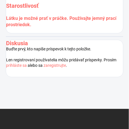
Starostlivosť
Látku je možné prať v práčke. Používajte jemný prací
prostriedok.
Diskusia
Buďte prvý, kto napíše príspevok k tejto položke.
Len registrovaní používatelia môžu pridávať príspevky. Prosím
prihláste sa
alebo sa
zaregistrujte
.
Z
á
p