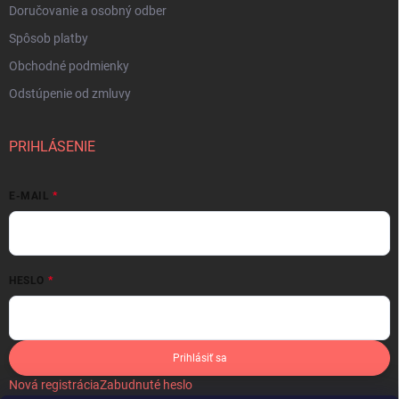
Doručovanie a osobný odber
Spôsob platby
Obchodné podmienky
Odstúpenie od zmluvy
PRIHLÁSENIE
E-MAIL
HESLO
Prihlásiť sa
Nová registrácia
Zabudnuté heslo