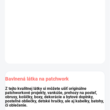
Výrobca:
Stof, kolekcia
Quilters Combination
Materiál:
100 % bavlna
Šírka látky:
110 cm
Gramáž:
143g/m2
Cena je za 10 cm (10 cm = 1 ks).
Pri nákupe viacej kusov dodávame látku vcelku.
DETAILNÉ INFORMÁCIE
OPÝTAŤ SA
STRÁŽIŤ
Uložiť
Bavlnená látka na patchwork
Z tejto kvalitnej látky si môžete ušiť originálne
patchworkové projekty, vankúše, prehozy na posteľ,
obrusy, košíčky, boxy, dekorácie a bytové doplnky,
posteľné obliečky, detské hračky, ale aj kabelky, batohy,
či oblečenie.