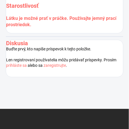
Starostlivosť
Látku je možné prať v práčke. Používajte jemný prací
prostriedok.
Diskusia
Buďte prvý, kto napíše príspevok k tejto položke.
Len registrovaní používatelia môžu pridávať príspevky. Prosím
prihláste sa
alebo sa
zaregistrujte
.
Z
á
p