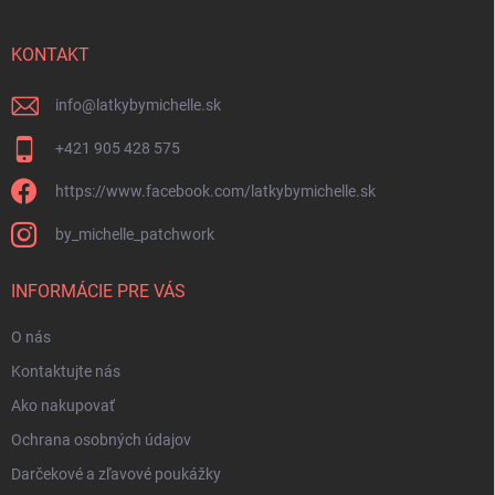
ä
t
i
KONTAKT
e
info
@
latkybymichelle.sk
+421 905 428 575
https://www.facebook.com/latkybymichelle.sk
by_michelle_patchwork
INFORMÁCIE PRE VÁS
O nás
Kontaktujte nás
Ako nakupovať
Ochrana osobných údajov
Darčekové a zľavové poukážky