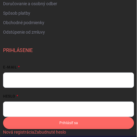
Doručovanie a osobný odber
Spôsob platby
Obchodné podmienky
Odstúpenie od zmluvy
PRIHLÁSENIE
E-MAIL
HESLO
Prihlásiť sa
Nová registrácia
Zabudnuté heslo