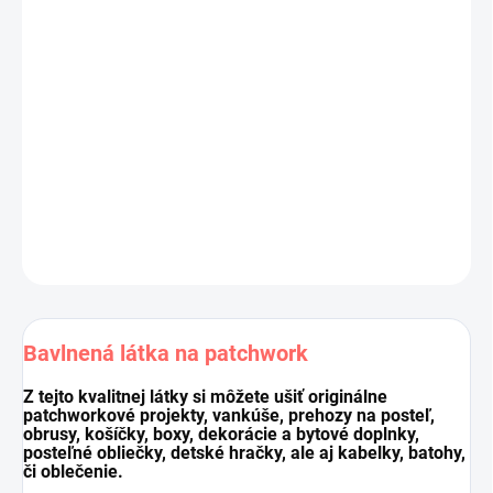
Výrobca:
Stof, kolekcia
QUILTERS SHADOW
Materiál:
100 % bavlna
Šírka látky:
110 cm
Gramáž:
145g/m2
Cena je za 10 cm (10 cm = 1 ks).
Pri nákupe viacej kusov dodávame látku vcelku.
DETAILNÉ INFORMÁCIE
OPÝTAŤ SA
STRÁŽIŤ
Uložiť
Bavlnená látka na patchwork
Z tejto kvalitnej látky si môžete ušiť originálne
patchworkové projekty, vankúše, prehozy na posteľ,
obrusy, košíčky, boxy, dekorácie a bytové doplnky,
posteľné obliečky, detské hračky, ale aj kabelky, batohy,
či oblečenie.